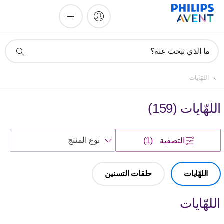
أيقونة
ما الذي تبحث عنه؟
دعم
البحث
اللهّايات
اللهّايات
(
159
)
فرز
التصفية
(1)
حسب
اللهّايات
حلقات التسنين
اللهّايات