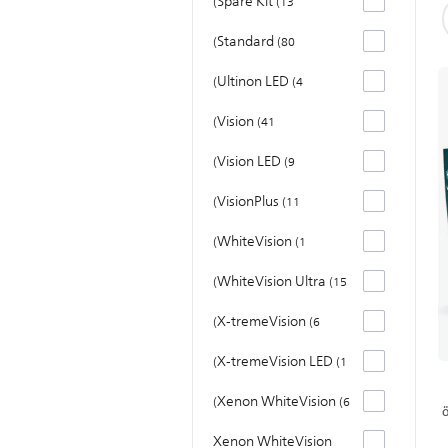
Spare Kit
13
Standard
80
Ultinon LED
4
Vision
41
Vision LED
9
VisionPlus
11
WhiteVision
1
WhiteVision Ultra
15
X-tremeVision
6
X-tremeVision LED
1
Xenon WhiteVision
6
Xenon WhiteVision