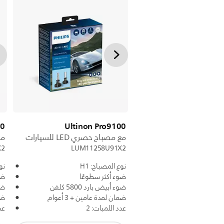
00
Ultinon Pro9100
مع مصباح حصري LED للسيارات
مع 
X2
LUM11258U91X2
نوع المصباح: H1
نوع
ضوء أكثر سطوعًا
ضوء
ضوء أبيض بارد 5800 كلفن
ضوء
ضمان لمدة عامين + 3 أعوام
ضما
عدد اللمبات: 2
عد