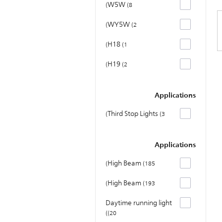
W5W
8
WY5W
2
H18
1
H19
2
Applications
Third Stop Lights
3
Applications
High Beam
185
High Beam
193
Daytime running light
20