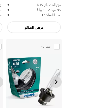
نوع المصباح: D1S
نوع
85 فولت، 35 واط
85 فولت، 5
عدد اللمبات: 1
عد
عرض المنتج
مقارنة