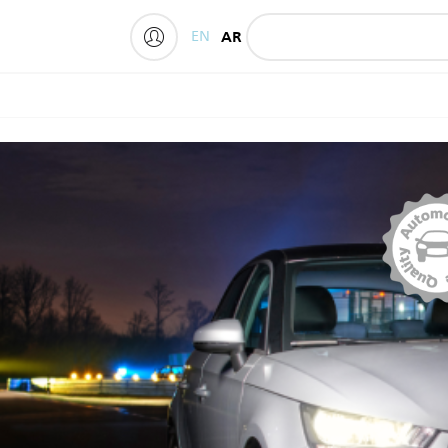
EN
AR
My Philips