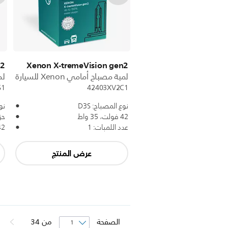
n2
Xenon X-tremeVision gen2
لمبة مصباح أمامي Xenon للسيارة
لمب
S1
42403XV2C1
نوع المصباح: D3S
نوع
42 فولت، 35 واط
حز
عدد اللمبات: 1
42 فولت، 5
عرض المنتج
الصفحة
من
34