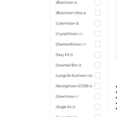
BlueVision
4
BlueVision Ultra
6
ColorVision
8
CrystalVision
11
DiamondVision
11
Easy Kit
5
Essential Box
3
LongLife EcoVision
26
RacingVision GT200
4
SilverVision
1
Single Kit
3