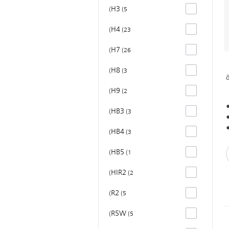
H3
5
H4
23
H7
26
H8
3
H9
2
HB3
3
HB4
3
HB5
1
HIR2
2
R2
5
R5W
5