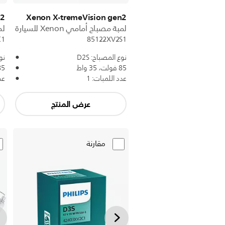
n2
Xenon X-tremeVision gen2
لمبة مصباح أمامي Xenon للسيارة
لمب
C1
85122XV2S1
نوع المصباح: D2S
نوع
85 فولت، 35 واط
85 فولت، 5
عدد اللمبات: 1
عد
عرض المنتج
مقارنة