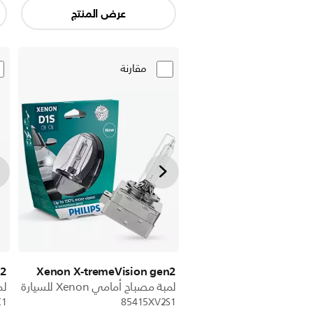
عرض المنتج
مقارنة
n2
Xenon X-tremeVision gen2
لمبة مصباح أمامي Xenon للسيارة
لمب
C1
85415XV2S1