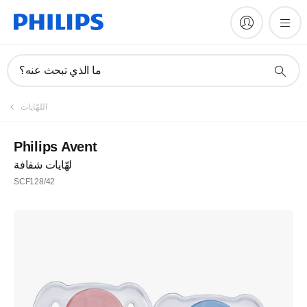
ما الذي تبحث عنه؟
اللهّايات
Philips Avent
لهّايات شفافة
SCF128/42