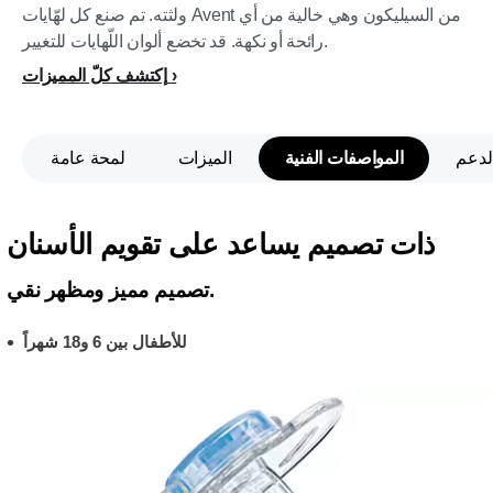
ولثته. تم صنع كل لهّايات Avent من السيليكون وهي خالية من أي
رائحة أو نكهة. قد تخضع ألوان اللّهايات للتغيير.
إكتشف كلّ المميزات
لدعم
المواصفات الفنية
الميزات
لمحة عامة
ذات تصميم يساعد على تقويم الأسنان
تصميم مميز ومظهر نقي.
للأطفال بين 6 و18 شهراً