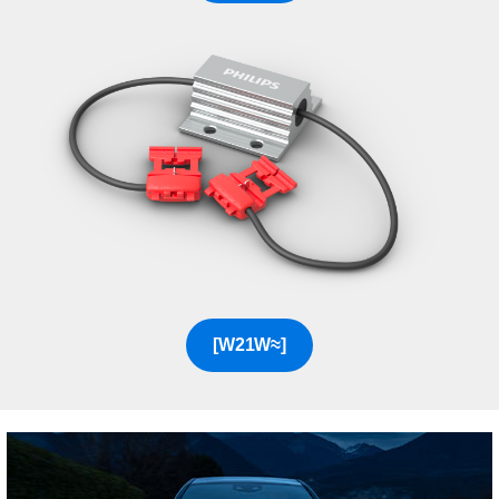
[≈W21W]