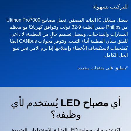
للتركيب بسهولة
بفضل مشغّل IC الدائم المضمّن، تعمل مصابيح Ultinon Pro7000
من Philips ضمن أنظمة 9-32 فولت وتتوافق كهربائيًا مع معظم
السيارات والشاحنات. وبفضل تصميم خالٍ من القطبية، لا داعي
للقلق بشأن القطبية أثناء الثبيت. وتتوفر محولات CANbus أيضًا
كملحقات لاستكشاف الأخطاء وإصلاحها إذا لزم الأمر. نحن نبيع
الحل الكامل.‎
*ينطبق على منتجات محددة
أي
مصباح LED‏
يُستخدم لأي
وظيفة؟
اكتشف لمبات مصابيح LED المثالية للاستخدامات المتعددة