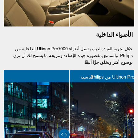
الأضواء الداخلية
حوّل تجربة القيادة لديك بفضل أضواء Ultinon Pro7000 الداخلية من
Philips. واستمتع بمقصورة جيدة الإضاءة ومريحة ما يسمح لك أن ترى
بوضوح أكثر ويخلق جوًّا أنيقًا.
Ultinon من Philips
قياسية