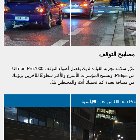
مصابيح التوقف
عزّز سلامة تجربة القيادة لديك بفضل أضواء التوقف Ultinon Pro7000
من Philips. وتسمح المؤشرات الأسرع والأكثر سطوعًا للآخرين برؤيتك
من مسافة بعيدة كما تحميك أنتَ والمحيطين بكَ.
Ultinon من Philips
قياسية