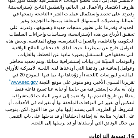
الاستشرافية. إلى ذلك، تخضع البيانات الاستشرافية لجملة أمور منها
ظروف الاقتصاد والأعمال في العالم، والتطبيق الناجح لإستراتيجيتنا،
وقدرتنا على تحديد واستكمال عمليات الشراء الناجحة ودمجها في
أعمالنا، وتفضيلات المستهلك المتعلقة بمنتجاتنا الجديدة وغير
الجديدة، وقدرتنا على تطوير منتجات جديدة وتسويقها، وقدرتنا على
تحقيق الأرباح من هذه الإستراتيجية، وسياسات وإجراءات السلطات
الحكومية والناظمة، والتغيرات التشريعية، ووقع المنافسة، وبعض هذه
العوامل خارج عن سيطرتنا. نتيجة لذلك، قد تختلف النتائج الواقعية
التي نحققها في المستقبل بصورة مادية عن الخطط، والغايات،
والتوقعات المبيّنة في بيانات إستشرافية مماثلة. ويتم تحديد مخاطر
وعوامل إضافية في وثائقنا التي أودعناها لدى اللجنة الأميركية للأوراق
المالية والبورصات (اللجنة) أو زوّدناها بها، بما فيها النموذج 20 في
تقريرنا السنوي الأخير، وهو متوفر على موقع اللجنة
www.sec.gov
وإن أية بيانات إستشرافية من جانبنا أو نيابة عنا تصبح فاعلة فقط
إبتداءً من تاريخ التقدم بها. ولا نعمد إلى تيويم البيانات الاستشرافية
لتعكس أي تغيير في التوقعات الملحقة بها أو تغيرات في الأحداث، أو
الشروط، أو الظروف التي يستند إليها بيان من هذا النوع. لكن، يتوجب
على القارئ متابعة أية إضافة أدخلناها أو قد ندخلها على باب التنصل
من خلال الوثائق التي أرسلناها أو قد نرسلها إلى اللجنة.
16. تسوية النزاعات