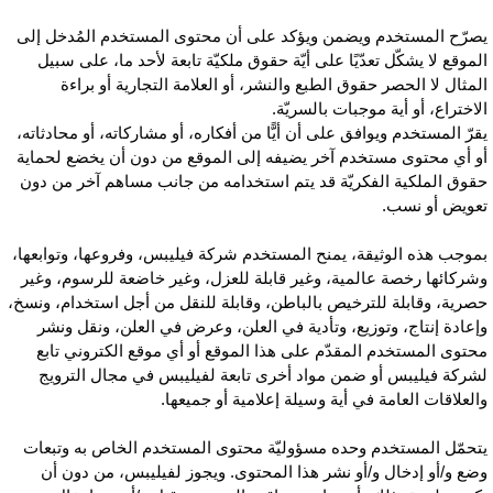
صرّح المستخدم ويضمن ويؤكد على أن محتوى المستخدم المُدخل إلى
لموقع لا يشكّل تعدّيًا على أيّة حقوق ملكيّة تابعة لأحد ما، على سبيل
لمثال لا الحصر حقوق الطبع والنشر، أو العلامة التجارية أو براءة
لاختراع، أو أية موجبات بالسريّة.
قرّ المستخدم ويوافق على أن أيًّا من أفكاره، أو مشاركاته، أو محادثاته،
و أي محتوى مستخدم آخر يضيفه إلى الموقع من دون أن يخضع لحماية
قوق الملكية الفكريّة قد يتم استخدامه من جانب مساهم آخر من دون
عويض أو نسب.
موجب هذه الوثيقة، يمنح المستخدم شركة فيليبس، وفروعها، وتوابعها،
شركائها رخصة عالمية، وغير قابلة للعزل، وغير خاضعة للرسوم، وغير
صرية، وقابلة للترخيص بالباطن، وقابلة للنقل من أجل استخدام، ونسخ،
إعادة إنتاج، وتوزيع، وتأدية في العلن، وعرض في العلن، ونقل ونشر
حتوى المستخدم المقدّم على هذا الموقع أو أي موقع الكتروني تابع
شركة فيليبس أو ضمن مواد أخرى تابعة لفيليبس في مجال الترويج
العلاقات العامة في أية وسيلة إعلامية أو جميعها.
تحمّل المستخدم وحده مسؤوليّة محتوى المستخدم الخاص به وتبعات
ضع و/أو إدخال و/أو نشر هذا المحتوى. ويجوز لفيليبس، من دون أن