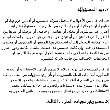
لمسؤوليّة
ي أي حال من الأحوال، لا تتحمل شركة فيليبس، أو أي من فروعها، أو
وابعها، أو شركائها، أو جهات الترخيص والتزويد، المسؤوليّة عن أية
ضرار غير مباشرة، أو تبعيّة، أو عقابية، أو خاصة، أو عرضيّة أو غيرها من
لأضرار التي قد تنتج من أو تنبثق عن أو تتأتى عن دخول، أو استخدام، أو
دم إمكانية الدخول إلى أو استخدام هذا الموقع، أو المحتوى، أو محتوى
لمستخدم، حتى وإن كانت فيليبس قد أُحيطت علمًا بإمكانية وقوع أضرار
ن هذا النوع،ما عدا في حالات نشوء أضرار كهذه نتيجةً للتزوير أو
لتحريفات الاحتيالية من جانب شركة فيليبس
.
ن كان المستخدم في دولة أو ولاية لا تسمح بأي من الاستثناءات أو الحدود
لمذكورة أعلاه ذات الصلة بالمسؤولية أو بأي رفع مسؤولية من الضمانات كما
هي واردة في القسم 4 أعلاه، لا تُطبّق هذه الاستثناءات والحدود إلا ضمن
طاق عدم السماح بهذه الاستثناءات والحدود. في حالات مماثلة، تنحصر
لاستثناءات والحدود بأوسع نطاق مسموح به بموجب القانون المعمول به.
يات الطرف الثالث