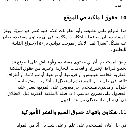
ن.في.
وق الملكية في الموقع
ذا الموقع علني بطبيعته وأية معلومات تُقدّم عليه تُعتبر غير سريّة. ويقرّ
لمستخدم بأن إضافة أية ابتكارات مكرّسة في أي محتوى مستخدم صادر
نه يشكّل "نشرًا" لهذا الإبتكار بموجب قوانين براءة الإختراع القابلة
لتطبيق.
يقرّ المستخدم بأن أي محتوى مستخدم و/أو نقاش على الموقع قد
خضع لبراءة الإختراع، والعلامات التجارية، وغيرها من حقوق الملكية
لفكرية الخاصة بفيليبس، أو فروعها، أو توابعها، أو شركائها، أو أطراف
الثة. في حال حاول المستخدم استغلال أية أفكار، أو مقترحات، أو
لول، أو محتوى مستخدم آخر معروض على الموقع، يتعين عليه
لحصول على تصريح مناسب ذات صلة بالملكية الفكرية قبل الانطلاق
ي أي سلوك استغلالي من هذا القبيل.
بانتهاك حقوق الطبع والنشر الأميركية
ي حال كان المستخدم على علم أو على شك بأن أيًا من المواد