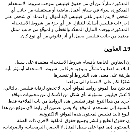
المذكورة تنازلًا عن أي من حقوق فيليبس بموجب شروط الاستخدام
المذكورة، سواء في سياق أعمال ماضية أو مستقبلية من جانب أي
شخص. لا يتم اعتبار تلقي فيليبس لأية أموال أو اعتماد أي شخص على
إجراءات فيليبس أساسًا للتنازل عن أي جزء من شروط الاستخدام
المذكورة. ووحده التنازل المحدّد والخطّي والموقّع من جانب ممثل
معتمد من جانب فيليبس يحمل أي أثر قانوني من أي نوع كان.
 العناوين
ن العناوين الخاصة بأقسام شروط الاستخدام معتمدة على سبيل
لملاءمة فقط ولا تشكّل بموجبه جزءًا من شروط الاستخدام أو تؤثر بأية
ريقة على معنى هذه الشروط أو تفسيرها.
كرًا لكم على الانضمام إلى موقعنا
د يتيح هذا الموقع روابط لمواقع أخرى لا تخضع لرقابة فيليبس. بالتالي،
ا تُعتبَر فيليبس مسؤولة بأي شكل من الأشكال عن محتويات مواقع
خرى من هذا النوع. توفر فيليبس هذه الروابط من باب الملاءمة فقط
النسبة إلى مستخدم الموقع. ولا يعني تضمين أي رابط لأي موقع من هذا
لنوع تأييد فيليبس لمحتوى هذه المواقع الالكترونية.
ن حقوق الطبع والنشر وجميع حقوق الملكية الأخرى ذات الصلة
المحتوى (بما فيها على سبيل المثال لا الحصر، البرمجيات، والصوتيات،