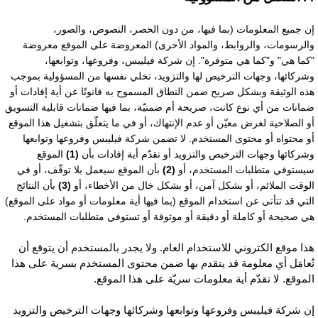
ن جميع المعلومات (بما فيها، من دون الحصر، النصوص، والصور،
الرسومات، والروابط، والمواد الأخرى) المعروضة على الموقع معروضة
كما هي" و"كما هي متوفرة". إن شركة فيليبس، وفروعها، وتوابعها،
شركائها، وجهات الترخيص لها والتزويد، تخلي نفسها من المسؤولية بموجب
ذه الوثيقة وبشكل صريح ضمن النطاق المسموح به قانونًا عن أية إفادات أو
مانات من أي نوع كانت، صريحة أم ضمنيّة، بما فيها ضمانات قابلية التسويق
و الصلاحية لغرض معيّن أو عدم الإنتهاك، أو في ما يتعلّق بتشغيل هذا الموقع
و محتواه أو محتوى المستخدم. لا تضمن شركة فيليبس وفروعها وتوابعها
شركائها وجهات الترخيص والتزويد أو تقدّم أية إفادات بأن
(1)
الموقع
يستوفي متطلبات المستخدم، أو
(2)
بأن الموقع سيعمل بلا توقّف، أو في
لوقت الملائم، أو بشكل آمن، أو بشكل خال من الأخطاء، أو
(3)
بأن النتائج
لتي قد تتأتى عن استخدام الموقع (بما فيها أية معلومات أو مواد على الموقع)
ي صحيحة أو كاملة أو دقيقة أو موثوقة أو تستوفي متطلبات المستخدم.
ذا موقع الكتروني للاستخدام العام. ولا يجدر بالمستخدم أن يتوقع أن
ُعامَل أي معلومة قد يتقدم بها ضمن محتوى المستخدم بسرية على هذا
لموقع. لا تقدّم أية معلومات سريّة على هذا الموقع.
ن شركة فيليبس وفروعها وتوابعها وشركائها وجهات الترخيص والتزويد