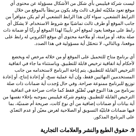
يست شركة فيليبس بأي شكل من الأشكال مسؤولة عن محتوى أي
وقع تعود ملكيّته لطرف ثالث وقد يكون مرتبطاً بالموقع من خلال
لترابط التشعبي، سواء كان هذا الرابط التشعبي أم لم يكن متوافراً من
انب الموقع أو طرف ثالث تماشيًا مع شروط الاستخدام. لا يشكل أي
ابط على موقعنا يعود لموقع آخر تأييدًا لهذا الموقع أو رأيًا أو ضمانة ذات
لة بدقة، أو مزامنة، أو ملاءمة محتوى أي موقع الكتروني له رابط على
وقعنا، وبالتالي، لا نتحمّل أية مسؤولية في هذا الصدد.
ي برنامج متاح للتحميل على الموقع أو من خلاله مرخص له ويخضع
أحكام أية اتفاقية ترخيص قابلة للتطبيق. وباستثناء ما جاء في اتفاقية
لترخيص القابلة للتطبيق، يتم إتاحة البرنامج لاستخدامه من جانب
لمستخدمين النهائيين فقط، وإن أية عملية نسخ، أو إعادة إنتاج، أو إعادة
وزيع للبرنامج ممنوعة صراحة. وفي حال وُجدت أية ضمانات ذات صلة
برنامج من هذا النوع فهي تُطبّق فقط كما جاءت صراحة في اتفاقية
لترخيص القابلة للتطبيق. وتقوم شركة فيليبس بموجبه بإخلاء نفسها من
ية بيانات أو ضمانات إضافية من أي نوع كانت، صريحة أم ضمنيّة، بما
يها ضمانات قابليّة التسويق أو الصلاحية لغرض معيّن أو عدم التعدّي
لى البرنامج المذكور.
شر والعلامات التجارية