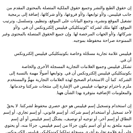
ن حقوق الطبع والنشر وجميع حقوق الملكية المتصلة بالمحتوى المقدم من
انب فيليبس، و/أو توابعها، و/أو فروعها، و/أو شركائها، إضافة إلى برمجية
شغيل الموقع ونشره، وجمع البيانات على الموقع، وتنظيم، وتسلسل، وترتيب
لموقع، كلها ملك لشركة "كونينكليكي فيليبس إلكترونكس أن.في. و/أو
ركائها، و/أو الجهات المرخصة لها. وإن جميع الحقوق المتصلة بالمحتوى وغير
لممنوحة صراحة محفوظة بموجبه.
يليبس علامة تجارية مسجّلة وخاصة بكونينكليكي فيليبس إلكترونكس
ن.في.
شكل فيليبس وجميع العلامات التجارية المسجلة الأخرى والخاصة
كونينكليكي فيليبس إلكترونكس أن.في. وتوابعها أصولًا مهمة بالنسبة إلى
لشركة. كما أن الاستخدام الصحيح لهذه العلامات التجارية مهمٌّ والمستخدم
لزم باحترام توجيهات فيليبس في الإشارة إلى منتجات شركتنا وخدماتها.
المعلومات الإضافية متوفرة بهذا الشأن ههنا.
ن استخدام وتسجيل إسم فيليبس هو حق حصري محفوظ لشركتنا. لا يحقّ
أحد تسجيل أو استخدام إسم شركة، أو إسم قانوني، أو إسم تجاري، أو إسم
لنطاق أو إسم آخر، أو توجيه أو توصيف، يشكّل إسم فيليبس أو أي إسم
بيه ملحق به أو أي اسم يكون جزءًا من إسم فيليبس، جزءًا منه، أو يحتوي
لى أية علامة تجارية أخرى مسجلة تملكها كونينكليكي فيليبس إلكترونكس