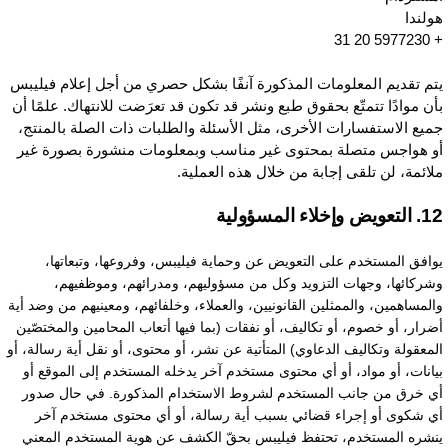
ولندا
+ 5977230
تم تقديم المعلومات المذكورة آنفًا بشكل حصري من أجل إعلام فيليبس
أن موادًا تتمتّع بحقوق طبع ونشر قد تكون قد تعرَضت للانتهاك. علمًا أن
ميع الاستفسارات الأخرى، مثل الأسئلة والطلبات ذات الصلة بالمنتج،
و هواجس متصلة بمحتوى غير مناسب وبمعلومات منشورة بصورة غير
لائمة، لن تلقى إجابة من خلال هذه العملية.
عويض وإخلاء المسؤولية
وافق المستخدم على التعويض عن وحماية فيليبس، وفروعها، وتبعاتها،
شركائها، وجهات التزويد وكل من مسؤوليهم، ومدرائهم، وموظفيهم،
المساهمين، والممثلين القانونيين، والعملاء، وخلفائهم، ومعينيهم من وضد أية
ضرار، أو خصوم، أو تكاليف، أو نفقات (بما فيها أتعاب المحامين والمختصّين
لمعقولة وتكاليف الدعاوي) المتأتية عن نشر، أو محتوى، أو نقل أية رسالة، أو
يانات، أو مواد، أو أي محتوى مستخدم آخر يدخله المستخدم إلى الموقع أو
ي خرق من جانب المستخدم لشروط الاستخدام المذكورة. في حال صدور
ي شكوى أو إجراء قضائي بسبب أية رسالة، أو أي محتوى مستخدم آخر
نشره المستخدم، تحتفظ فيليبس بحقّ الكشف عن هوية المستخدم المعني