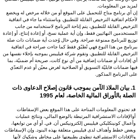
مزيد من المعلومات.
ن أي برنامج متاح للتحميل على الموقع أو من خلاله مرخص له ويخضع
أحكام اتفاقية الترخيص القابلة للتطبيق. وباستثناء ما جاء في اتفاقية
لترخيص القابلة للتطبيق، يتم إتاحة البرنامج لاستخدامه من جانب
لمستخدمين النهائيين فقط، وإن أية عملية نسخ، أو إعادة إنتاج، أو إعادة
وزيع للبرنامج ممنوعة صراحة. وفي حال وُجدت أية ضمانات ذات صلة
برنامج من هذا النوع فهي تُطبّق فقط كما جاءت صراحة في اتفاقية
لترخيص القابلة للتطبيق. وتقوم شركة فيليبس بموجبه بإخلاء نفسها من
ي إفادات أو ضمانات إضافية من أي نوع كانت، صريحة أم ضمنيّة، بما
يها ضمانات قابليّة التسويق أو الصلاحية لغرض معيّن أو عدم التعدّي
لى البرنامج المذكور.
1. بيان الملاذ الآمن بموجب قانون إصلاح الدعاوى ذات
الصلة بالأوراق المالية الخاصة، لعام 1995
قد تحتوي المعلومات المتاحة على هذا الموقع بعض الإسقاطات
أوالإفادات الاستشرافية المرتبطة بالوضع المالي، ونتائج عمليات
وأعمال كونينكليكي فيليبس إلكترونيكس أن. في. أو أي من توابعها،
وبعض خطط وأهداف لدى فيليبس متعلقة بهذه البنود. وإن الإسقاطات
والإفادات الاستشرافية تنطوي بطبيعتها على مخاطر وشكوك لأنها