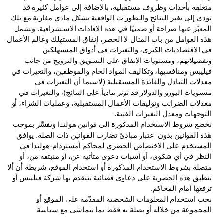
متعلقة بأحداث وظروف مستقبلية، بالإضافة إلى عوامل كثيرة قد
تؤدي إلى تغير النتائج والتطورات الواقعية بشكل مادي مقارنة مع تلك
المعبّر عنها صراحة أو ضمنيًا في هذه الإفادات الاستشرافية. وتشمل
هذه العوامل من باب المثال لا الحصر، إنفاق المستهلك وعالم الأعمال
في الاقتصاديات الكبرى، والتغيرات في أذواق المستهلكين
وتفضيلاتهم، ومستويات الإنفاق على التسويق والترويج من جانب
فيليبس ومنافسيها، وتكاليف المواد الخام والموظفين، والتغيرات في
معدلات التبادل والفائدة المستقبلية (لاسيما أن التغيرات في
مستويات اليورو والدولار قد تؤثر مادياً على النتائج)، والتغيرات في
معدلات الضرائب وتوليفات الأعمال المستقبلية، وعمليات الشراء، أو
التوجهات ومعدل التغيرات الفنية.
تخضع شروط الاستخدام المذكورة إلى قوانين هولندا وتفسَّر بموجب
هذه القوانين بدون اعتبار مبادئ تضارب القوانين ذات الصلة. يوافق
المستخدم على الاختصاص الحصري لمحاكم أمستردام-هولندا في
النظر في أي شكوى، أو أسباب دعوى متأتية عن، أو منبثقة من، أو
متصلة بشروط الاستخدام المذكورة أو استخدام الموقع، شريطة أن ألا
تنطبق هذه الحصرية على دعاوى قضائية تتتقدم بها شركة فيليبس أو
ترفعها أمام المحاكم.
يجب استخدام المعلومات الشخصية المقدّمة على الموقع أو
المجموعة من خلاله أو بصلة به فقط بما يتماشى مع سياسة