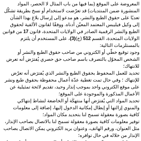
لمعروضة على الموقع (بما فيها من باب المثال لا الحصر، المواد
لمنشورة ضمن المنتديات) قد تعرّضت لاستخدام أو نسخ بطريقة تشكّل
عديًا على حقوق الطبع والنشر، هو مدعو إلى إرسال بلاغ بهذا الشأن
لى وكيل فيليبس المعتمد المعيّن أدناه. ووفقًا لقانون الألفية لحقوق
لطبع والنشر الرقمية الصادر في الولايات المتحدة، قانون
17
من قوانين
لولايات المتحدة، القسم
512
(ج)
(3)
، على المستخدم أن يلتزم
المستلزمات التالية:
جود توقيع خطّي أو الكتروني من صاحب حقوق الطبع والنشر أو
لشخص المخوّل بالتصرف باسم صاحب حق حصري يُفترَض أنه تعرض
لانتهاك؛
حديد للعمل المحفوظ بحقوق الطبع والنشر الذي يُفترَض أنه تعرّض
لإنتهاك ؛ وفي حال تمت تغطية عدّة أعمال محفوظة بحقوق طبع ونشر
لى موقع الكتروني واحد بموجب إنذار وحيد، تقديم لائحة تمثيلية عن
لأعمال المذكورة والموجودة على الموقع؛
حديد المواد التي يُفترَض أنها منتهكَة أو الخاضعة لنشاط إنتهاكي
المنوي إزالتها أو إبطال إمكانية الدخول إليها، إضافة إلى معلومات
افية بصورة معقولة تسمح لنا بتحديد مكان المواد؛
وفير معلومات كافية بصورة معقولة تسمح لنا بالاتصال بصاحب الإنذار،
ثل العنوان، ورقم الهاتف، وعنوان بريد الكتروني يمكن الاتصال بصاحب
لإنذار من خلاله في حال توافره؛