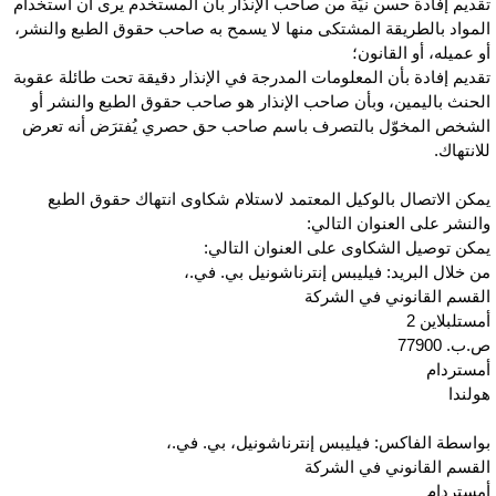
قديم إفادة حسن نيّة من صاحب الإنذار بأن المستخدم يرى أن استخدام
لمواد بالطريقة المشتكى منها لا يسمح به صاحب حقوق الطبع والنشر،
و عميله، أو القانون؛
قديم إفادة بأن المعلومات المدرجة في الإنذار دقيقة تحت طائلة عقوبة
لحنث باليمين، وبأن صاحب الإنذار هو صاحب حقوق الطبع والنشر أو
لشخص المخوّل بالتصرف باسم صاحب حق حصري يُفترَض أنه تعرض
لانتهاك.
مكن الاتصال بالوكيل المعتمد لاستلام شكاوى انتهاك حقوق الطبع
النشر على العنوان التالي:
مكن توصيل الشكاوى على العنوان التالي:
ن خلال البريد: فيليبس إنترناشونيل بي. في.،
لقسم القانوني في الشركة
مستلبلاين 2
ب. 77900
مستردام
ولندا
واسطة الفاكس: فيليبس إنترناشونيل، بي. في.،
لقسم القانوني في الشركة
مستردام