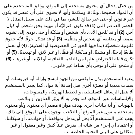
ن خلال إدخال أي محتوى مستخدم إلى الموقع، يوافق المستخدم على
ن المواد صحيحة، وبنّاءة، وملائمة وأنها لا تحتوي على أي عنصر قد يكون
ير قانوني أو حتى غير صالح للنشر، بما في ذلك على سبيل المثال لا
لحصر العناصر التي
(1)
قد تكون افترائيّة أو مهينة بحق شخص أو كيان
خر،
(2)
أو قد تُلحق الأذى بأي شخص أو ملكيّة أو حتى تؤدي إلى تشويه
معة أو مضايقة أي شخص أو منظّمة،
(3)
أو قد تشكل خرقًا لأيّة حقوق
انونية شخصيّة (بما فيها الحق في الخصوصية أو العلانية)،
(4)
أو تحمل
ابعًا إباحيًا، أو مشينًا، أو مدنّسًا، أو فظًا، أو غير لائق، أو تهديديًا،
(5)
أو
كون قابلة للاعتراض عليها من الناحية الثقافية، أو الإثنية أو غيرها ،
(6)
و تشجع على أو توحي بأي نشاط غير قانوني.
تعهد المستخدم ببذل ما يكفي من الجهد لمسح وإزالة أية فيروسات أو
مات معدية أو مضرّة أخرى قبل إضافة أية مواد. كما يجدر بالمستخدم
لا ينقل الرسائل التسلسلية، والخطط الهرميّة، والمسوحات،
الإلتماسات عبر الموقع. كما يجدر به ألا يزوّر العناوين أو يتلاعب
الهويات أو أية بيانات أخرى بهدف مواراة مصدر أي محتوى و/أو محتوى
ستخدم منقول عبر الموقع أو للتلاعب بوجوده على الموقع. إلى ذلك،
جب على المستخدم ألّا يخل أو يتدخل بمواقعنا، أو خوادمنا، أو شبكاتنا،
و اعتماد أي إجراء من شأنه أن يفرض عبئاً كبيرًا وغير معقول أو غير
تكافئ على البنى التحتية الخاصة بنا.