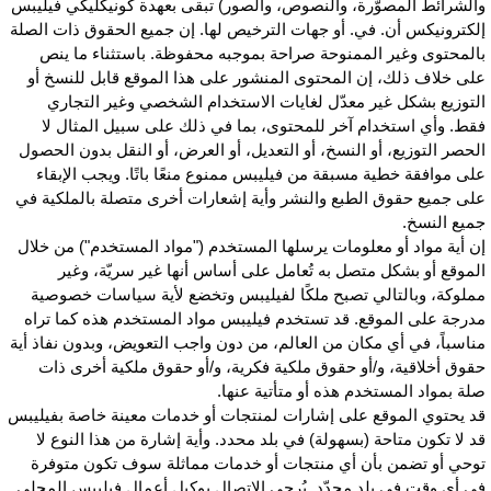
الشرائط المصوّرة، والنصوص، والصور) تبقى بعهدة كونيكليكي فيليبس
لكترونيكس أن. في. أو جهات الترخيص لها. إن جميع الحقوق ذات الصلة
المحتوى وغير الممنوحة صراحة بموجبه محفوظة. باستثناء ما ينص
لى خلاف ذلك، إن المحتوى المنشور على هذا الموقع قابل للنسخ أو
لتوزيع بشكل غير معدّل لغايات الاستخدام الشخصي وغير التجاري
قط. وأي استخدام آخر للمحتوى، بما في ذلك على سبيل المثال لا
لحصر التوزيع، أو النسخ، أو التعديل، أو العرض، أو النقل بدون الحصول
لى موافقة خطية مسبقة من فيليبس ممنوع منعًا باتًا. ويجب الإبقاء
لى جميع حقوق الطبع والنشر وأية إشعارات أخرى متصلة بالملكية في
ميع النسخ.
ن أية مواد أو معلومات يرسلها المستخدم ("مواد المستخدم") من خلال
لموقع أو بشكل متصل به تُعامل على أساس أنها غير سريّة، وغير
ملوكة، وبالتالي تصبح ملكًا لفيليبس وتخضع لأية سياسات خصوصية
درجة على الموقع. قد تستخدم فيليبس مواد المستخدم هذه كما تراه
ناسباً، في أي مكان من العالم، من دون واجب التعويض، وبدون نفاذ أية
قوق أخلاقية، و/أو حقوق ملكية فكرية، و/أو حقوق ملكية أخرى ذات
لة بمواد المستخدم هذه أو متأتية عنها.
د يحتوي الموقع على إشارات لمنتجات أو خدمات معينة خاصة بفيليبس
د لا تكون متاحة (بسهولة) في بلد محدد. وأية إشارة من هذا النوع لا
وحي أو تضمن بأن أي منتجات أو خدمات مماثلة سوف تكون متوفرة
ي أي وقت في بلد محدّد. يُرجى الاتصال بوكيل أعمال فيليبس المحلي