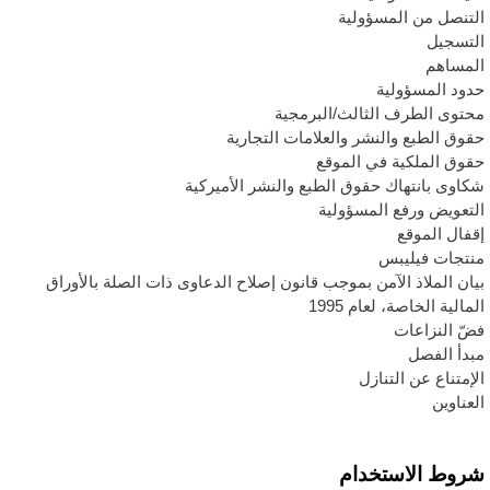
لتنصل من المسؤولية
لتسجيل
لمساهم
دود المسؤولية
حتوى الطرف الثالث/البرمجية
قوق الطبع والنشر والعلامات التجارية
قوق الملكية في الموقع
كاوى بانتهاك حقوق الطبع والنشر الأميركية
لتعويض ورفع المسؤولية
قفال الموقع
نتجات فيليبس
يان الملاذ الآمن بموجب قانون إصلاح الدعاوى ذات الصلة بالأوراق
لمالية الخاصة، لعام 1995
ضّ النزاعات
بدأ الفصل
لإمتناع عن التنازل
لعناوين
روط الاستخدام