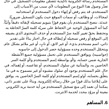
لمستخدم رسالة الكترونية تأكيدية تتضمّن معلومات التسجيل. في حال
عذّر وصول هذا النوع من المعلومات لأي سبب من الأسباب إلى
لمستخدم، قد يتم رفض أو إنهاء دخول المستخدم أو استخدامه
مجالات، أو وظائف، أو سمات الموقع حيث يكون التسجيل ضروريًا.
ندئذ، ننصح المستخدم بأن يقوم فورًا بتيويم تسجيله لإبقائه دقيقاً وآنيّاً.
ما أنه المسؤول الوحيد عن الحفاظ على سريّة كلمة السرّ الخاصّة به.
نحتفظ بحقّ تغيير كلمة سرّ المستخدم أو حذف المحتوى الذي يضيفه
لى الموقع أو رفض تسجيله أو إبطاله في حال اختار بناءً على تقدير
اتي، اسم مستخدم بذيء، أو غير لائق، أو نابٍ، أو غير ملائم بشكل عام.
يتحمّل المستخدم وحده مسؤولية حصر الدخول إلى حاسوبه
حواسيبه). ويوافق المستخدم على تحمل مسؤولية جميع الأنشطة
لجارية ضمن حسابه، و/أو بواسطة إسم المستخدم و/أو كلمة السر
لخاصين به، والمتأتية عن سلوك المستخدم، أو تقاعسه، أو إهماله. في
ال علم المستخدم بوجود أي سلوك مشبوه أو غير مسموح به في ما
تعلّق بحسابه، أو/و إسم المستخدم أو/و كلمة السرّ الخاصين به، يوافق
لى إبلاغنا بذلك فورًا من خلال رسالة إلكترونية. وبناءً على تقدير ذاتي،
مكننا أن نعمد إلى منع تسجيل المستخدم من أية خدمة بريد الكتروني
عينة أو مزوّد محدد لخدمة الانترنت.
مساهم