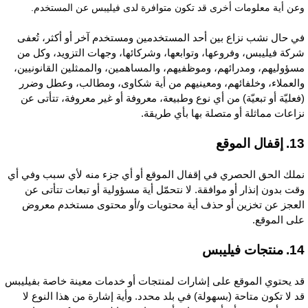
عن أية معلومات أخرى قد تكون متوافرة لدى فيليبس عن المستخدم.
ي حال نشب نزاع بين أحد المستخدمين ومستخدم آخر أو أكثر، تُعفى
ركة فيليبس، وفروعها، وتوابعها، وشركائها، وجهات التزويد، وكل من
سؤوليهم، ومدرائهم، وموظفيهم، والمساهمين، والممثلين القانونيين،
العملاء، وخلفائهم، ومعينيهم من أية شكاوى، ومطالب، وعطل وضرر
فعليّة أو تبعيّة) من أي نوع وطبيعة، معروفة أو غير معروفة، تتأتى عن
زاعات مماثلة أو متصلة بها بأي طريقة.
إقفال الموقع
ملك الحق الحصري في إقفال الموقع أو أي جزء منه لأي سبب وفي أي
قت بدون إنذار أو موافقة. لا نتحمّل أية مسؤولية أو تبعات تتأتى عن
لعجز عن تخزين أو حذف أية محتويات و/أو محتوى مستخدم معروض
لى الموقع.
منتجات فيليبس
د يحتوي الموقع على إشارات لمنتجات أو خدمات معينة خاصة بفيليبس
د لا تكون متاحة (بسهولة) في بلد محدد. وأية إشارة من هذا النوع لا