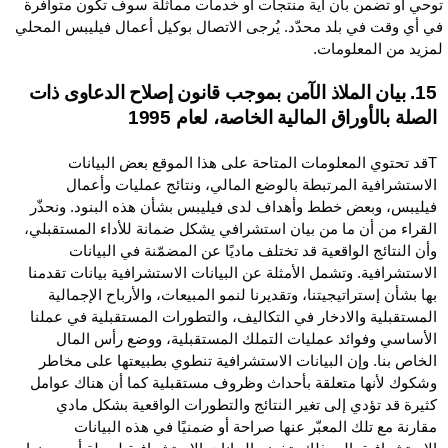
وحي أو تضمن بأن أية منتجات أو خدمات مماثلة سوف تكون متوافرة
ي أي وقت في بلد محدّد. يُرجى الاتصال بوكيل أعمال فيليبس المحلي
مزيد من المعلومات.
15. بيان الملاذ الآمن بموجب قانون إصلاح الدعاوى ذات
الصلة بالأوراق المالية الخاصة، لعام 1995
Tقد تحتوي المعلومات المتاحة على هذا الموقع بعض البيانات
الاستشرافية المرتبطة بالوضع المالي، ونتائج عمليات وأعمال
فيليبس، وبعض خطط وأهداف لدى فيليبس بشأن هذه البنود. ونحذّر
القراء من أن ما من بيان استشرافي يشكل ضمانة للأداء المستقبلي،
وأن النتائج الواقعية قد تختلف ماديًا عن المضمّنة في البيانات
الاستشرافية. وتشمل الأمثلة عن البيانات الاستشرافية بيانات تقدمنا
بها بشأن إستراتيجيتنا، وتقديرنا لنمو المبيعات، والأرباح الإجمالية
المستقبلية والادخار في التكاليف، والتطورات المستقبلية في عملنا
الأساسي وفوائد عمليات التملك المستقبلية، ووضع رأس المال
الخاص بنا. وإن البيانات الاستشرافية تنطوي بطبيعتها على مخاطر
وشكوك لأنها متعلقة بأحداث وظروف مستقبلية كما أن هناك عوامل
كثيرة قد تؤدي إلى تغير النتائج والتطورات الواقعية بشكل مادي
مقارنة مع تلك المعبّر عنها صراحة أو ضمنيًا في هذه البيانات