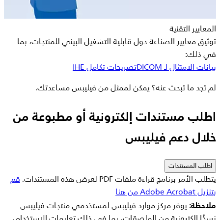
المعايير التقنية
توثيق معايير الصناعة حول قابلية التشغيل البيني للمنتجات، بما
في ذلك:
بيانات الامتثال لـ DICOM
تصريحات تكامل IHE
لم تجد ما تبحث عنه؟ يمكن لممثل من فيليبس مساعدتك.
اطلب مستندات إلكترونية أو مطبوعة من
خلال دعم فيليبس
اطلب المستندات
يتطلب الأمر برنامج قراءة ملفات PDF لعرض هذه المستندات.
قم
بتنزيل Adobe Acrobat من هنا
ملاحظة:
يوفر مركز موارد فيليبس لمستخدمي منتجات فيليبس
نسخًا إلكترونية من الملصقات، بما في ذلك تعليمات الاستخدام،