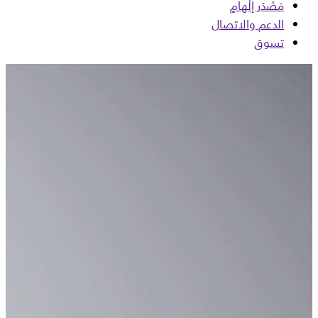
مَصْدَر إلْهامٍ
الدعم والاتصال
تسوق