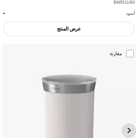
BAR311/60
أسود
عرض المنتج
مقارنة