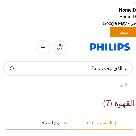
HomeI
HomeI
 Google Play
تحميل
أيقونة
ما الذي تبحث عنه؟
دعم
البحث
القهوة
القهوة
(
7
)
فرز
التصفية
(1)
حسب