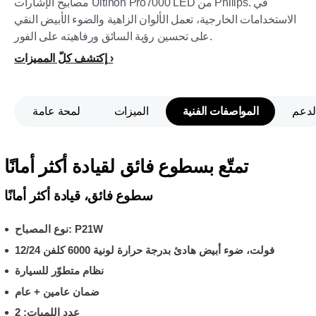
مصابيح الإشارات Ultinon Pro7000 LED من Philips. في
الاستخدامات الخارجية، تعمل الألوان الزاهية والضوء الأبيض النقي
على تحسين رؤية السائق ورفاهيته على الفور.
إكتشف كلّ المميزات
لدعم
المواصفات الفنية
الميزات
لمحة عامة
تمتّع بسطوع فائق لقيادة أكثر أمانًا
سطوع فائق، قيادة أكثر أمانًا
نوع المصباح: P21W
12/24 فولت، ضوء أبيض هادئ بدرجة حرارة لونية 6000 كلفن
نظام متطوّر للسيارة
ضمان عامين + عام
عدد اللمبات: 2