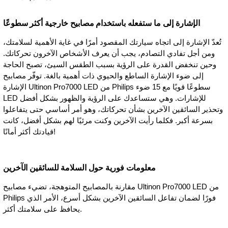
الإشارة إلى ما ستفعله باستخدام مصابيح خارجية أكثر سطوعًا
تُعدّ الإشارة إلى اتجاه سيارتك المقصود أمرًا في غاية الأهمية لسلامتك،
ومن أجل تفادي التصادم، يجب أن يعرف الأشخاص الآخرون تحركاتك.
وحين تنخفض القدرة على الرؤية بسبب الطقس السيئ، تصبح الحاجة
إلى ضوء الإشارة الساطع والحيوي ذات أهمية بالغة. توفّر مصابيح
الإشارة Ultinon Pro7000 LED من Philips سطوعًا قويًا مع 15 ضوء
LED للإشارات. وهي ستساعدك على الرؤية والظهور بشكل أفضل
وتحذير السائقين الآخرين بشأن تحركاتك، وهو أمر أساسي حتى يتفاعلوا
بسرعة أكبر. فكلما رأيت الآخرين وكنت مرئيًا لهم بشكل أفضل، كانت
قيادتك أكثر أمانًا!
معلومات فورية حول السلامة للسائقين الآخرين
مقارنة بالمصابيح المتوهجة، تضيء مصابيح Ultinon Pro7000 LED من
Philips فورًا لضمان تفاعل السائقين الآخرين بشكل أسرع، الأمر الذي
يحافظ على سلامتك أكثر.