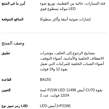
فئة السيارات، خالية من القطبية، توزيع ضوء
أبرز ما في المنتج
موحّد بسطوع قوي LED
إشارات ضوئية أنيقة وأكثر سطوعًا
المنافع المتوقعة
وصف المنتج
مصابيح الرجوع إلى الخلف، مؤشرات
تطبيق
الانعطاف الخلفية والأمامية، أضواء التوقف،
أضواء الضباب الخلفية للمركبات التي تعمل
بقوة 12 و24 فولت
BA15S
القاعدة
لمبة P21W LED أبيض 11498 CU70 بقوة
التعيين
12/24 فولت، عدد 2
LED-أبيض [≈P21W]
رمز تمييز نوع LED