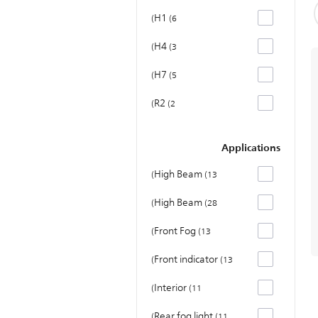
H1
6
H4
3
H7
5
R2
2
Applications
High Beam
13
High Beam
28
Front Fog
13
Front indicator
13
Interior
11
Rear fog light
11