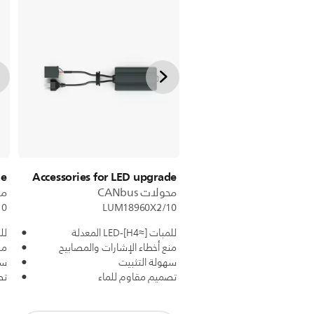
de
Accessories for LED upgrade
محولات CANbus
محو
10
LUM18960X2/10
للمبات [≈H4]-LED المعدلة
للمبات
منع أخطاء الإشارات والمصابيح
من
سهولة التثبيت
سه
تصميم مقاوم للماء
تص