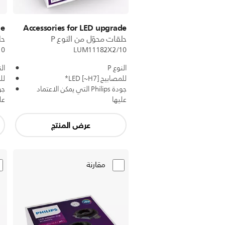
de
Accessories for LED upgrade
حلقات محوّل من النوع P
حل
10
LUM11182X2/10
النوع P
الن
للمصابيح LED [~H7]*
للمص
جودة Philips التي يمكن الاعتماد
عليها
عل
عرض المنتج
مقارنة