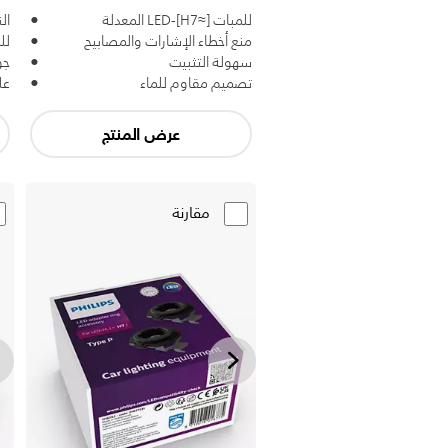
للمبات [≈H7]-LED المعدلة
الن
منع أخطاء الإشارات والمصابيح
للمص
سهولة التثبيت
تصميم مقاوم للماء
عل
عرض المنتج
مقارنة