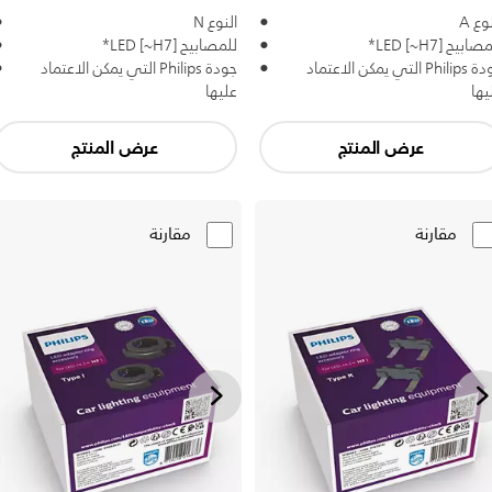
وع A
النوع N
ابيح LED [~H7]*
للمصابيح LED [~H7]*
جودة Philips التي يمكن الاعتماد
جودة Philips التي يمكن الاعتماد
يها
عليها
عرض المنتج
عرض المنتج
مقارنة
مقارنة