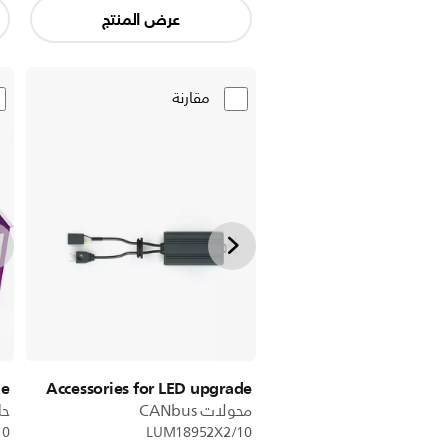
عرض المنتج
مقارنة
de
Accessories for LED upgrade
محولات CANbus
حل
10
LUM18952X2/10