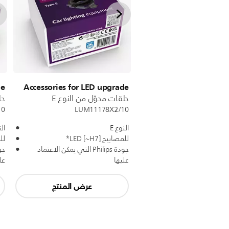
de
Accessories for LED upgrade
حلقات محوّل من النوع E
حل
10
LUM11178X2/10
النوع E
الن
للمصابيح LED [~H7]*
للمص
جودة Philips التي يمكن الاعتماد
عليها
عل
عرض المنتج