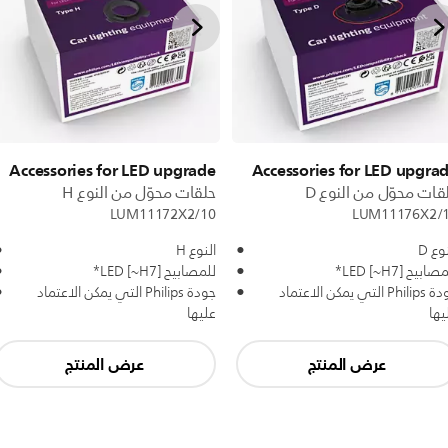
Accessories for LED upgrade
Accessories for LED upgra
قات محوّل من النوع D
حلقات محوّل من النوع H
LUM11172X2/10
LUM11176X2/
وع D
النوع H
ابيح LED [~H7]*
للمصابيح LED [~H7]*
جودة Philips التي يمكن الاعتماد
جودة Philips التي يمكن الاعتماد
يها
عليها
عرض المنتج
عرض المنتج