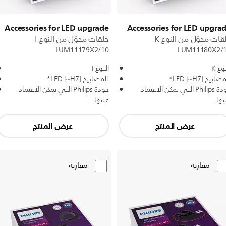
Accessories for LED upgrade
Accessories for LED upgra
قات محوّل من النوع K
حلقات محوّل من النوع I
LUM11179X2/10
LUM11180X2/
وع K
النوع I
ابيح LED [~H7]*
للمصابيح LED [~H7]*
جودة Philips التي يمكن الاعتماد
جودة Philips التي يمكن الاعتماد
يها
عليها
عرض المنتج
عرض المنتج
مقارنة
مقارنة