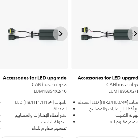
Accessories for LED upgrade
Accessories for LED upgra
لات CANbus
محولات CANbus
LUM18954X2/10
LUM18956X2/
 [≈HIR2/HB3/4] LED المعدلة
للمبات [≈H8/H11/H16] LED
ع أخطاء الإشارات والمصابيح
المعدلة
ولة التثبيت
منع أخطاء الإشارات والمصابيح
ميم مقاوم للماء
سهولة التثبيت
تصميم مقاوم للماء