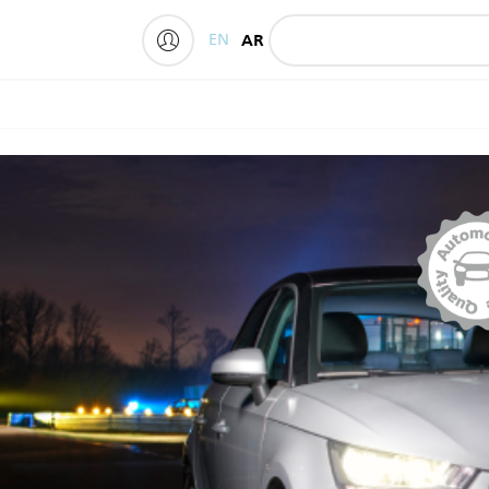
EN
AR
My Philips