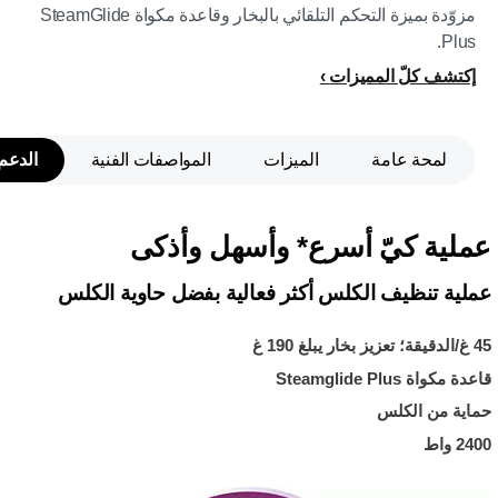
مزوّدة بميزة التحكم التلقائي بالبخار وقاعدة مكواة SteamGlide
Plus.
إكتشف كلّ المميزات
لمحة عامة
الميزات
المواصفات الفنية
الدعم
عملية كيّ أسرع* وأسهل وأذكى
عملية تنظيف الكلس أكثر فعالية بفضل حاوية الكلس
45 غ/الدقيقة؛ تعزيز بخار يبلغ 190 غ
قاعدة مكواة Steamglide Plus
حماية من الكلس
2400 واط