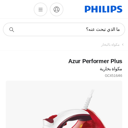
أيقونة
ما الذي تبحث عنه؟
دعم
البحث
مكواة بالبخار
Azur Performer Plus
مكواة بخارية
GC4516/46