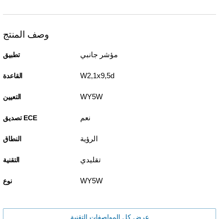
وصف المنتج
مؤشر جانبي
تطبيق
W2,1x9,5d
القاعدة
WY5W
التعيين
نعم
تصديق ECE
الرؤية
النطاق
تقليدي
التقنية
WY5W
نوع
عرض كل المواصفات التقنية