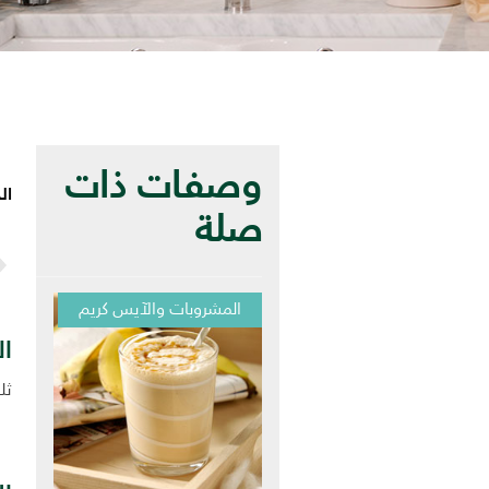
وصفات ذات
ا
صلة
المشروبات والآيس كريم
ال
ثلج