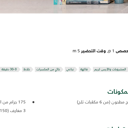
لحصص
وقت التحضير
5 m
1 p,
المشروبات والآيس كريم
فاكهة
نباتي
خالٍ من المكسرات
خلاط
مكونات
 مطحون (من 6 مكعّبات ثلج)
175 جرام من الليتشي مقشّر ومنزوع البذور
3 مغارف (150 جرام) من بوظة الفانيلا