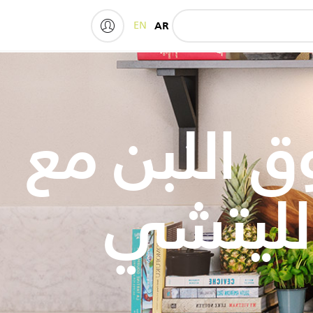
EN
AR
My Philips
 اللبن مع
الليتشي