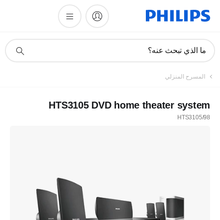
أيقونة
ما الذي تبحث عنه؟
دعم
البحث
المسرح المنزلي
HTS3105 DVD home theater system
HTS3105/98