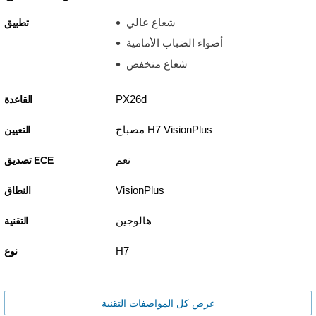
شعاع عالي
تطبيق
أضواء الضباب الأمامية
شعاع منخفض
PX26d
القاعدة
مصباح H7 VisionPlus
التعيين
نعم
تصديق ECE
VisionPlus
النطاق
هالوجين
التقنية
H7
نوع
عرض كل المواصفات التقنية