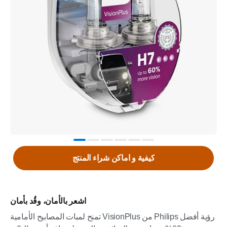
كيفية و اماكن شراء المنتج
اشعر بالأمان، وقُد بأمان
تمنح لمبات المصابيح الأمامية VisionPlus من Philips رؤية أفضل