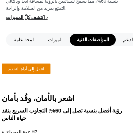
بنسبة 60%، مما يسمح للسائقين بالرؤية لمسافة أبعد وبالتالي
التمتع بمزيد من السلامة والراحة.
إكتشف كلّ المميزات
لدعم
المواصفات الفنية
الميزات
لمحة عامة
تأكد من أن المصباح يناسب سيارتك!
انتقل إلى أداة التحديد
اشعر بالأمان، وقُد بأمان
رؤية أفضل بنسبة تصل إلى 60%: التجاوب السريع ينقذ
حياة الناس
نوع المصباح: H7