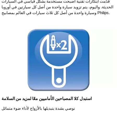
قدّمت ابتكارات تقنية أصبحت مستخدمة بشكل قياسي في السيارات
الحديثة. واليوم، يتم تزويد سيارة واحدة من أصل كل سيارتين في أوروبا
وسيارة واحدة من أصل كل ثلاث سيارات في العالم بمصابيح Philips.
استبدل كلا المصباحين الأماميين معًا لمزيد من السلامة
نوصي بشدة بتبديلها بالأزواج لأداء ضوء متماثل