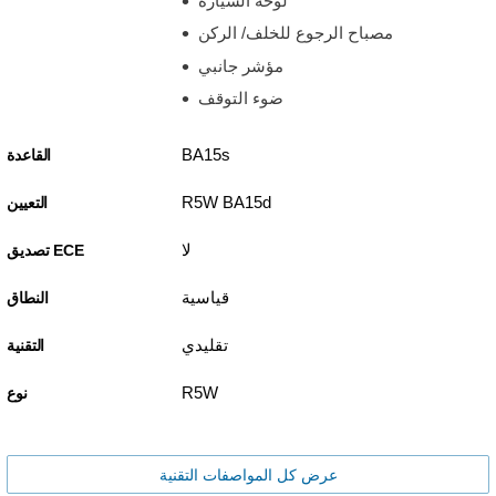
لوحة السيارة
مصباح الرجوع للخلف/ الركن
مؤشر جانبي
ضوء التوقف
BA15s
القاعدة
R5W BA15d
التعيين
لا
تصديق ECE
قياسية
النطاق
تقليدي
التقنية
R5W
نوع
عرض كل المواصفات التقنية