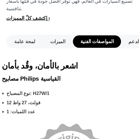
تصنيع السيارات في العالم، فهي توفر أفضل جودة في فئتها بأسعار
تنافسية.
إكتشف كلّ المميزات
لدعم
المواصفات الفنية
الميزات
لمحة عامة
اشعر بالأمان، وقُد بأمان
مصابيح Philips القياسية
نوع المصباح: H27W/1
12 فولت، 27 واط
عدد اللمبات: 1