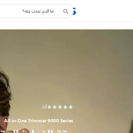
أيقونة
المنتجات
الدعم
دعم
البحث
آراء
All-in-One Trimmer 9000 Series