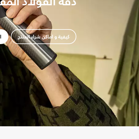
دقة الفولاذ المق
كيفية و اماكن شراء المنتج
ا