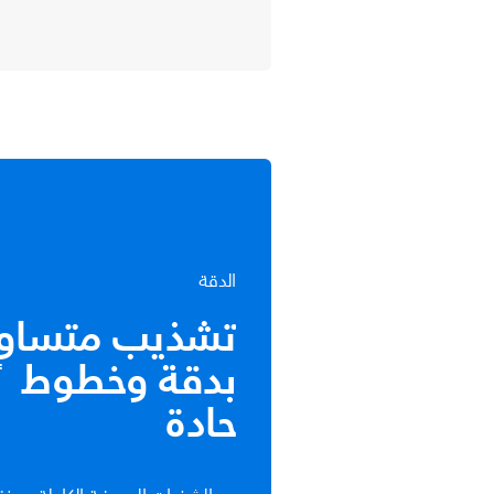
الدقة
تشذيب متساوٍ
بدقة وخطوط
حادة