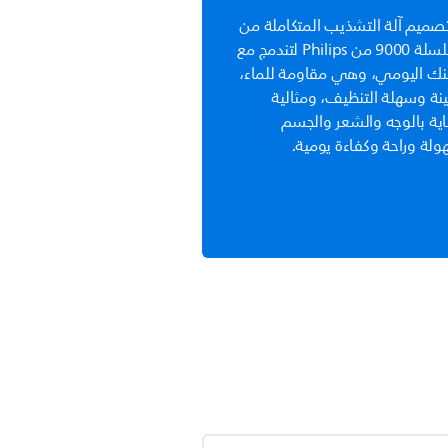
صميم آلة التشذيب المتكاملة من
السلسلة 9000 من Philips لتندمج مع
نك اليومي، وهي مقاومة للماء،
نة وسهلة التنظيف، ومثالية
اية بالوجه والشعر والجسم
لة وراحة وكفاءة يومية.