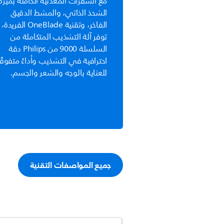
مع الشفرات المعدنية الكاملة بميزة
الشحذ الذاتي، والمشط الدقيق
الفاخر، وتقنية OneBlade الفريدة،
توفر آلة التشذيب المتكاملة من
السلسلة 9000 من Philips دقة
احترافية في التشذيب وأداءً متفوقًا
للعناية بالوجه والشعر والجسم.
جميع المواصفات التقنية