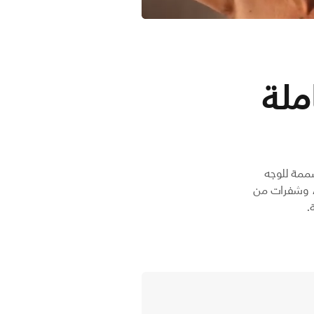
ملة
ذيب المتكاملة من السلسلة 9000 من Philips، المصممة للوجه
لرأس والجسم. تتضمن هذه المجموعة النهائية للعناية آلات مبتكرة بتقنية OneBlade، وشفرات من