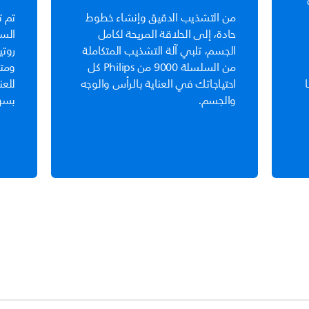
من التشذيب الدقيق وإنشاء خطوط
تم ت
حادة، إلى الحلاقة المريحة لكامل
الجسم، تلبي آلة التشذيب المتكاملة
روتي
من السلسلة 9000 من Philips كل
ومتي
احتياجاتك في العناية بالرأس والوجه
للعن
والجسم.
بسهو