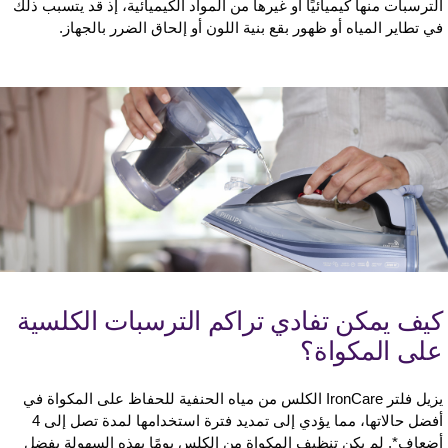
لترسبات منها كيميائيًا أو غيرها من المواد الكيميائية، إذ قد يتسبب ذلك
ي تطاير المياه أو ظهور بقع بنية اللون أو إلحاق الضرر بالجهاز.
يف يمكن تفادي تراكم الترسبات الكلسية
لى المكواة؟
يزيل فلتر IronCare الكلس من مياه الحنفية للحفاظ على المكواة في
أفضل حالاتها، مما يؤدي إلى تمديد فترة استخدامها لمدة تصل إلى 4
ضعاف*. لم يكن تنظيف المكواة من الكلس يومًا بهذه السهولة بفضل