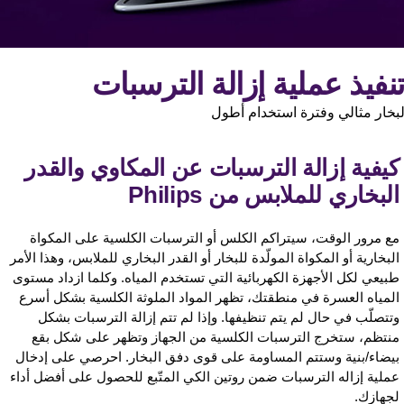
نفيذ عملية إزالة الترسبات
خار مثالي وفترة استخدام أطول
يفية إزالة الترسبات عن المكاوي والقدر
لبخاري للملابس من Philips
ع مرور الوقت، سيتراكم الكلس أو الترسبات الكلسية على المكواة
لبخارية أو المكواة المولّدة للبخار أو القدر البخاري للملابس، وهذا الأمر
بيعي لكل الأجهزة الكهربائية التي تستخدم المياه. وكلما ازداد مستوى
لمياه العسرة في منطقتك، تظهر المواد الملوثة الكلسية بشكل أسرع
تتصلّب في حال لم يتم تنظيفها. وإذا لم تتم إزالة الترسبات بشكل
نتظم، ستخرج الترسبات الكلسية من الجهاز وتظهر على شكل بقع
يضاء/بنية وستتم المساومة على قوى دفق البخار. احرصي على إدخال
ملية إزاله الترسبات ضمن روتين الكي المتّبع للحصول على أفضل أداء
جهازك.