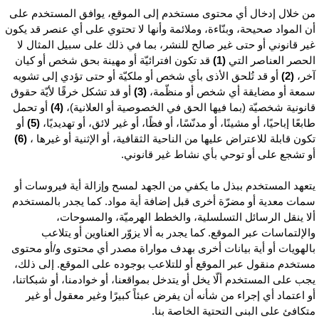
ن خلال إدخال أي محتوى مستخدم إلى الموقع، يوافق المستخدم على
ن المواد صحيحة، وبنّاءة، وملائمة وأنها لا تحتوي على أي عنصر قد يكون
ير قانوني أو حتى غير صالح للنشر، بما في ذلك على سبيل المثال لا
لحصر العناصر التي
(1)
قد تكون افترائيّة أو مهينة بحق شخص أو كيان
خر،
(2)
أو قد تُلحق الأذى بأي شخص أو ملكيّة أو حتى تؤدي إلى تشويه
معة أو مضايقة أي شخص أو منظّمة،
(3)
أو قد تشكل خرقًا لأيّة حقوق
انونية شخصيّة (بما فيها الحق في الخصوصية أو العلانية)،
(4)
أو تحمل
ابعًا إباحيًا، أو مشينًا، أو مدنّسًا، أو فظًا، أو غير لائق، أو تهديديًا،
(5)
أو
كون قابلة للاعتراض عليها من الناحية الثقافية، أو الإثنية أو غيرها ،
(6)
و تشجع على أو توحي بأي نشاط غير قانوني.
تعهد المستخدم ببذل ما يكفي من الجهد لمسح وإزالة أية فيروسات أو
مات معدية أو مضرّة أخرى قبل إضافة أية مواد. كما يجدر بالمستخدم
لا ينقل الرسائل التسلسلية، والخطط الهرميّة، والمسوحات،
الإلتماسات عبر الموقع. كما يجدر به ألا يزوّر العناوين أو يتلاعب
الهويات أو أية بيانات أخرى بهدف مواراة مصدر أي محتوى و/أو محتوى
ستخدم منقول عبر الموقع أو للتلاعب بوجوده على الموقع. إلى ذلك،
جب على المستخدم ألّا يخل أو يتدخل بمواقعنا، أو خوادمنا، أو شبكاتنا،
و اعتماد أي إجراء من شأنه أن يفرض عبئاً كبيرًا وغير معقول أو غير
تكافئ على البنى التحتية الخاصة بنا.