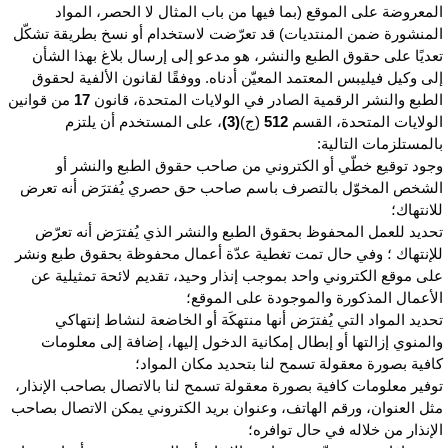
لمعروضة على الموقع (بما فيها من باب المثال لا الحصر، المواد
لمنشورة ضمن المنتديات) قد تعرّضت لاستخدام أو نسخ بطريقة تشكّل
عديًا على حقوق الطبع والنشر، هو مدعو إلى إرسال بلاغ بهذا الشأن
لى وكيل فيليبس المعتمد المعيّن أدناه. ووفقًا لقانون الألفية لحقوق
لطبع والنشر الرقمية الصادر في الولايات المتحدة، قانون
17
من قوانين
لولايات المتحدة، القسم
512
(ج)
(3)
، على المستخدم أن يلتزم
المستلزمات التالية:
جود توقيع خطّي أو الكتروني من صاحب حقوق الطبع والنشر أو
لشخص المخوّل بالتصرف باسم صاحب حق حصري يُفترَض أنه تعرض
لانتهاك؛
حديد للعمل المحفوظ بحقوق الطبع والنشر الذي يُفترَض أنه تعرّض
لإنتهاك ؛ وفي حال تمت تغطية عدّة أعمال محفوظة بحقوق طبع ونشر
لى موقع الكتروني واحد بموجب إنذار وحيد، تقديم لائحة تمثيلية عن
لأعمال المذكورة والموجودة على الموقع؛
حديد المواد التي يُفترَض أنها منتهكَة أو الخاضعة لنشاط إنتهاكي
المنوي إزالتها أو إبطال إمكانية الدخول إليها، إضافة إلى معلومات
افية بصورة معقولة تسمح لنا بتحديد مكان المواد؛
وفير معلومات كافية بصورة معقولة تسمح لنا بالاتصال بصاحب الإنذار،
ثل العنوان، ورقم الهاتف، وعنوان بريد الكتروني يمكن الاتصال بصاحب
لإنذار من خلاله في حال توافره؛