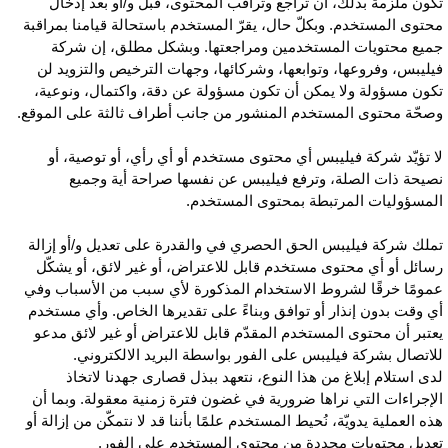
كون ملزمة بذلك، أن تراجع وتراقب المحتوى، قبل و/أو بعد إدخال
حتوى المستخدم. وبكلّ حال، يقرّ المستخدم باستحالة قيامنا بمراقبة
ميع محتويات المستخدمين ومراجعتها. وبشكل مطلق، إن شركة
يليبس، وفروعها، وتوابعها، وشركائها، وجهات الترخيص والتزويد لن
كون مسؤولة ولا يمكن أن تكون مسؤولة عن دقة، واكتمال، ونوعية،
صحّة محتوى المستخدم المنشور من جانب أطراف ثالثة على الموقع.
ا تؤيّد شركة فيليبس أي محتوى مستخدم أو أي رأي، أو توصية، أو
صيحة ذات الصلة، وترفع فيليبس عن نفسها صراحة أية وجميع
لمسؤوليات المرتبطة بمحتوى المستخدم.
ملك شركة فيليبس الحق الحصري في والقدرة على تعديل و/أو إزالة
سائل أو أي محتوى مستخدم قابل للاعتراض، أو غير لائق، أو يشكّل
مومًا خرقًا لشروط الاستخدام المذكورة لأي سبب من الأسباب وفي
ي وقت بدون إنذار أو توافق وبناءً على تقديرها الخاص. وأي مستخدم
عتبر أن محتوى المستخدم المقدّم قابل للاعتراض أو غير لائق مدعو
لاتصال بشركة فيليبس على الفور بواسطة البريد الالكتروني.
دى استلام إبلاغ من هذا النوع، نتعهد ببذل قصارى جهدنا لاتخاذ
لإجراءات التي نراها ضرورية في غضون فترة زمنية معقولة. وبما أن
ذه العملية يدويّة، نُحيط المستخدم علمًا بأننا قد لا نتمكّن من إزالة أو
عديل محتويات محددة من محتوى المستخدم على الفور.