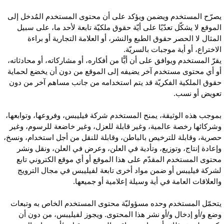
صرّح المستخدم ويضمن ويؤكد على أن محتوى المستخدم المُدخل إلى
لموقع لا يشكّل تعدّيًا على أيّة حقوق ملكيّة تابعة لأحد ما، على سبيل
لمثال لا الحصر حقوق الطبع والنشر، أو العلامة التجارية أو براءة
لاختراع، أو أية موجبات بالسريّة.
قرّ المستخدم ويوافق على أن أيًّا من أفكاره، أو مشاركاته، أو محادثاته،
و أي محتوى مستخدم آخر يضيفه إلى الموقع من دون أن يخضع لحماية
قوق الملكية الفكريّة قد يتم استخدامه من جانب مساهم آخر من دون
عويض أو نسب.
موجب هذه الوثيقة، يمنح المستخدم شركة فيليبس، وفروعها، وتوابعها،
شركائها رخصة عالمية، وغير قابلة للعزل، وغير خاضعة للرسوم، وغير
صرية، وقابلة للترخيص بالباطن، وقابلة للنقل من أجل استخدام، ونسخ،
إعادة إنتاج، وتوزيع، وتأدية في العلن، وعرض في العلن، ونقل ونشر
حتوى المستخدم المقدّم على هذا الموقع أو أي موقع الكتروني تابع
شركة فيليبس أو ضمن مواد أخرى تابعة لفيليبس في مجال الترويج
العلاقات العامة في أية وسيلة إعلامية أو جميعها.
تحمّل المستخدم وحده مسؤوليّة محتوى المستخدم الخاص به وتبعات
ضع و/أو إدخال و/أو نشر هذا المحتوى. ويجوز لفيليبس، من دون أن