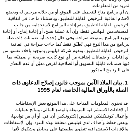
مزيد من المعلومات.
ن أي برنامج متاح للتحميل على الموقع أو من خلاله مرخص له ويخضع
أحكام اتفاقية الترخيص القابلة للتطبيق. وباستثناء ما جاء في اتفاقية
لترخيص القابلة للتطبيق، يتم إتاحة البرنامج لاستخدامه من جانب
لمستخدمين النهائيين فقط، وإن أية عملية نسخ، أو إعادة إنتاج، أو إعادة
وزيع للبرنامج ممنوعة صراحة. وفي حال وُجدت أية ضمانات ذات صلة
برنامج من هذا النوع فهي تُطبّق فقط كما جاءت صراحة في اتفاقية
لترخيص القابلة للتطبيق. وتقوم شركة فيليبس بموجبه بإخلاء نفسها من
ي إفادات أو ضمانات إضافية من أي نوع كانت، صريحة أم ضمنيّة، بما
يها ضمانات قابليّة التسويق أو الصلاحية لغرض معيّن أو عدم التعدّي
لى البرنامج المذكور.
1. بيان الملاذ الآمن بموجب قانون إصلاح الدعاوى ذات
الصلة بالأوراق المالية الخاصة، لعام 1995
قد تحتوي المعلومات المتاحة على هذا الموقع بعض الإسقاطات
أوالإفادات الاستشرافية المرتبطة بالوضع المالي، ونتائج عمليات
وأعمال كونينكليكي فيليبس إلكترونيكس أن. في. أو أي من توابعها،
وبعض خطط وأهداف لدى فيليبس متعلقة بهذه البنود. وإن الإسقاطات
والإفادات الاستشرافية تنطوي بطبيعتها على مخاطر وشكوك لأنها