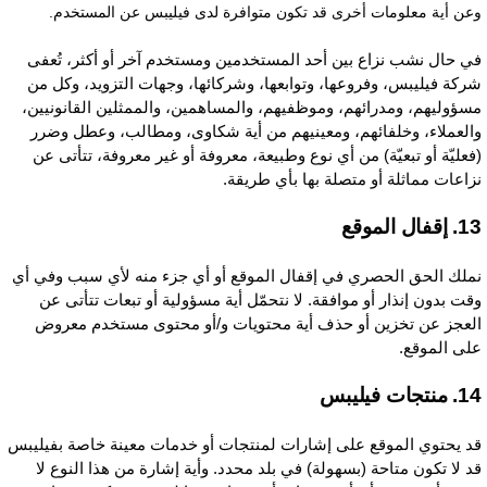
عن أية معلومات أخرى قد تكون متوافرة لدى فيليبس عن المستخدم.
ي حال نشب نزاع بين أحد المستخدمين ومستخدم آخر أو أكثر، تُعفى
ركة فيليبس، وفروعها، وتوابعها، وشركائها، وجهات التزويد، وكل من
سؤوليهم، ومدرائهم، وموظفيهم، والمساهمين، والممثلين القانونيين،
العملاء، وخلفائهم، ومعينيهم من أية شكاوى، ومطالب، وعطل وضرر
فعليّة أو تبعيّة) من أي نوع وطبيعة، معروفة أو غير معروفة، تتأتى عن
زاعات مماثلة أو متصلة بها بأي طريقة.
إقفال الموقع
ملك الحق الحصري في إقفال الموقع أو أي جزء منه لأي سبب وفي أي
قت بدون إنذار أو موافقة. لا نتحمّل أية مسؤولية أو تبعات تتأتى عن
لعجز عن تخزين أو حذف أية محتويات و/أو محتوى مستخدم معروض
لى الموقع.
منتجات فيليبس
د يحتوي الموقع على إشارات لمنتجات أو خدمات معينة خاصة بفيليبس
د لا تكون متاحة (بسهولة) في بلد محدد. وأية إشارة من هذا النوع لا