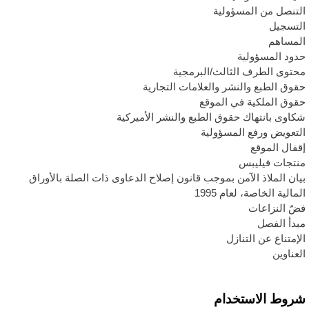
لتنصل من المسؤولية
لتسجيل
لمساهم
دود المسؤولية
حتوى الطرف الثالث/البرمجية
قوق الطبع والنشر والعلامات التجارية
قوق الملكية في الموقع
كاوى بانتهاك حقوق الطبع والنشر الأميركية
لتعويض ورفع المسؤولية
قفال الموقع
نتجات فيليبس
يان الملاذ الآمن بموجب قانون إصلاح الدعاوى ذات الصلة بالأوراق
لمالية الخاصة، لعام 1995
ضّ النزاعات
بدأ الفصل
لإمتناع عن التنازل
لعناوين
روط الاستخدام