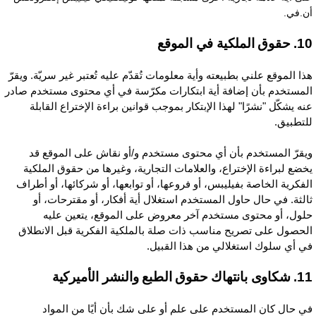
ن.في.
وق الملكية في الموقع
ذا الموقع علني بطبيعته وأية معلومات تُقدّم عليه تُعتبر غير سريّة. ويقرّ
لمستخدم بأن إضافة أية ابتكارات مكرّسة في أي محتوى مستخدم صادر
نه يشكّل "نشرًا" لهذا الإبتكار بموجب قوانين براءة الإختراع القابلة
لتطبيق.
يقرّ المستخدم بأن أي محتوى مستخدم و/أو نقاش على الموقع قد
خضع لبراءة الإختراع، والعلامات التجارية، وغيرها من حقوق الملكية
لفكرية الخاصة بفيليبس، أو فروعها، أو توابعها، أو شركائها، أو أطراف
الثة. في حال حاول المستخدم استغلال أية أفكار، أو مقترحات، أو
لول، أو محتوى مستخدم آخر معروض على الموقع، يتعين عليه
لحصول على تصريح مناسب ذات صلة بالملكية الفكرية قبل الانطلاق
ي أي سلوك استغلالي من هذا القبيل.
بانتهاك حقوق الطبع والنشر الأميركية
ي حال كان المستخدم على علم أو على شك بأن أيًا من المواد