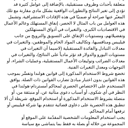
متعلقة بأحداث وظروف مستقبلية، بالإضافة إلى عوامل كثيرة قد
تؤدي إلى تغير النتائج والتطورات الواقعية بشكل مادي مقارنة مع تلك
المعبّر عنها صراحة أو ضمنيًا في هذه الإفادات الاستشرافية. وتشمل
هذه العوامل من باب المثال لا الحصر، إنفاق المستهلك وعالم الأعمال
في الاقتصاديات الكبرى، والتغيرات في أذواق المستهلكين
وتفضيلاتهم، ومستويات الإنفاق على التسويق والترويج من جانب
فيليبس ومنافسيها، وتكاليف المواد الخام والموظفين، والتغيرات في
معدلات التبادل والفائدة المستقبلية (لاسيما أن التغيرات في
مستويات اليورو والدولار قد تؤثر مادياً على النتائج)، والتغيرات في
معدلات الضرائب وتوليفات الأعمال المستقبلية، وعمليات الشراء، أو
التوجهات ومعدل التغيرات الفنية.
تخضع شروط الاستخدام المذكورة إلى قوانين هولندا وتفسَّر بموجب
هذه القوانين بدون اعتبار مبادئ تضارب القوانين ذات الصلة. يوافق
المستخدم على الاختصاص الحصري لمحاكم أمستردام-هولندا في
النظر في أي شكوى، أو أسباب دعوى متأتية عن، أو منبثقة من، أو
متصلة بشروط الاستخدام المذكورة أو استخدام الموقع، شريطة أن ألا
تنطبق هذه الحصرية على دعاوى قضائية تتتقدم بها شركة فيليبس أو
ترفعها أمام المحاكم.
يجب استخدام المعلومات الشخصية المقدّمة على الموقع أو
المجموعة من خلاله أو بصلة به فقط بما يتماشى مع سياسة