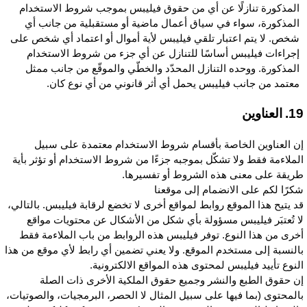
المذكورة تنازلًا عن أي من حقوق فيليبس بموجب شروط الاستخدام
المذكورة، سواء في سياق أعمال ماضية أو مستقبلية من جانب أي
شخص. لا يتم اعتبار تلقي فيليبس لأية أموال أو اعتماد أي شخص على
إجراءات فيليبس أساسًا للتنازل عن أي جزء من شروط الاستخدام
المذكورة. ووحده التنازل المحدّد والخطّي والموقّع من جانب ممثل
معتمد من جانب فيليبس يحمل أي أثر قانوني من أي نوع كان.
 العناوين
ن العناوين الخاصة بأقسام شروط الاستخدام معتمدة على سبيل
لملاءمة فقط ولا تشكّل بموجبه جزءًا من شروط الاستخدام أو تؤثر بأية
ريقة على معنى هذه الشروط أو تفسيرها.
كرًا لكم على الانضمام إلى موقعنا
د يتيح هذا الموقع روابط لمواقع أخرى لا تخضع لرقابة فيليبس. بالتالي،
ا تُعتبَر فيليبس مسؤولة بأي شكل من الأشكال عن محتويات مواقع
خرى من هذا النوع. توفر فيليبس هذه الروابط من باب الملاءمة فقط
النسبة إلى مستخدم الموقع. ولا يعني تضمين أي رابط لأي موقع من هذا
لنوع تأييد فيليبس لمحتوى هذه المواقع الالكترونية.
ن حقوق الطبع والنشر وجميع حقوق الملكية الأخرى ذات الصلة
المحتوى (بما فيها على سبيل المثال لا الحصر، البرمجيات، والصوتيات،