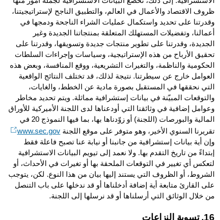
الاستشرافية. إلى ذلك، تخضع البيانات الاستشرافية لجملة أمور منها
ظروف الاقتصاد والأعمال في العالم، والتطبيق الناجح لإستراتيجيتنا،
وقدرتنا على تحديد واستكمال عمليات الشراء الناجحة ودمجها في
أعمالنا، وتفضيلات المستهلك المتعلقة بمنتجاتنا الجديدة وغير
الجديدة، وقدرتنا على تطوير منتجات جديدة وتسويقها، وقدرتنا على
تحقيق الأرباح من هذه الإستراتيجية، وسياسات وإجراءات السلطات
الحكومية والناظمة، والتغيرات التشريعية، ووقع المنافسة، وبعض هذه
العوامل خارج عن سيطرتنا. نتيجة لذلك، قد تختلف النتائج الواقعية
التي نحققها في المستقبل بصورة مادية عن الخطط، والغايات،
والتوقعات المبيّنة في بيانات إستشرافية مماثلة. ويتم تحديد مخاطر
وعوامل إضافية في وثائقنا التي أودعناها لدى اللجنة الأميركية للأوراق
المالية والبورصات (اللجنة) أو زوّدناها بها، بما فيها النموذج 20 في
تقريرنا السنوي الأخير، وهو متوفر على موقع اللجنة
www.sec.gov
وإن أية بيانات إستشرافية من جانبنا أو نيابة عنا تصبح فاعلة فقط
إبتداءً من تاريخ التقدم بها. ولا نعمد إلى تيويم البيانات الاستشرافية
لتعكس أي تغيير في التوقعات الملحقة بها أو تغيرات في الأحداث، أو
الشروط، أو الظروف التي يستند إليها بيان من هذا النوع. لكن، يتوجب
على القارئ متابعة أية إضافة أدخلناها أو قد ندخلها على باب التنصل
من خلال الوثائق التي أرسلناها أو قد نرسلها إلى اللجنة.
16. تسوية النزاعات