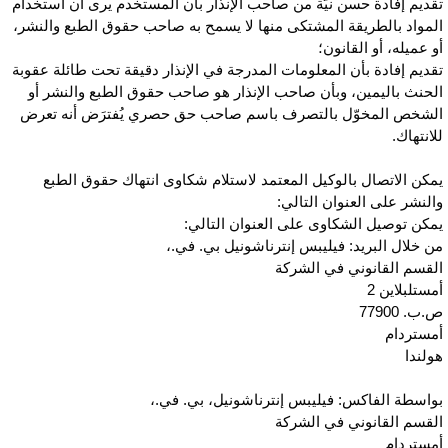
قديم إفادة حسن نيّة من صاحب الإنذار بأن المستخدم يرى أن استخدام
لمواد بالطريقة المشتكى منها لا يسمح به صاحب حقوق الطبع والنشر،
و عميله، أو القانون؛
قديم إفادة بأن المعلومات المدرجة في الإنذار دقيقة تحت طائلة عقوبة
لحنث باليمين، وبأن صاحب الإنذار هو صاحب حقوق الطبع والنشر أو
لشخص المخوّل بالتصرف باسم صاحب حق حصري يُفترَض أنه تعرض
لانتهاك.
مكن الاتصال بالوكيل المعتمد لاستلام شكاوى انتهاك حقوق الطبع
النشر على العنوان التالي:
مكن توصيل الشكاوى على العنوان التالي:
ن خلال البريد: فيليبس إنترناشونيل بي. في.،
لقسم القانوني في الشركة
مستلبلاين 2
ب. 77900
مستردام
ولندا
واسطة الفاكس: فيليبس إنترناشونيل، بي. في.،
لقسم القانوني في الشركة
مستردام