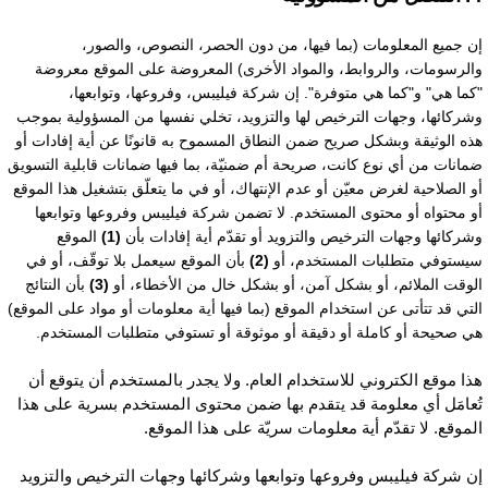
ن جميع المعلومات (بما فيها، من دون الحصر، النصوص، والصور،
الرسومات، والروابط، والمواد الأخرى) المعروضة على الموقع معروضة
كما هي" و"كما هي متوفرة". إن شركة فيليبس، وفروعها، وتوابعها،
شركائها، وجهات الترخيص لها والتزويد، تخلي نفسها من المسؤولية بموجب
ذه الوثيقة وبشكل صريح ضمن النطاق المسموح به قانونًا عن أية إفادات أو
مانات من أي نوع كانت، صريحة أم ضمنيّة، بما فيها ضمانات قابلية التسويق
و الصلاحية لغرض معيّن أو عدم الإنتهاك، أو في ما يتعلّق بتشغيل هذا الموقع
و محتواه أو محتوى المستخدم. لا تضمن شركة فيليبس وفروعها وتوابعها
شركائها وجهات الترخيص والتزويد أو تقدّم أية إفادات بأن
(1)
الموقع
يستوفي متطلبات المستخدم، أو
(2)
بأن الموقع سيعمل بلا توقّف، أو في
لوقت الملائم، أو بشكل آمن، أو بشكل خال من الأخطاء، أو
(3)
بأن النتائج
لتي قد تتأتى عن استخدام الموقع (بما فيها أية معلومات أو مواد على الموقع)
ي صحيحة أو كاملة أو دقيقة أو موثوقة أو تستوفي متطلبات المستخدم.
ذا موقع الكتروني للاستخدام العام. ولا يجدر بالمستخدم أن يتوقع أن
ُعامَل أي معلومة قد يتقدم بها ضمن محتوى المستخدم بسرية على هذا
لموقع. لا تقدّم أية معلومات سريّة على هذا الموقع.
ن شركة فيليبس وفروعها وتوابعها وشركائها وجهات الترخيص والتزويد