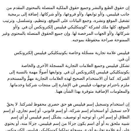
ن حقوق الطبع والنشر وجميع حقوق الملكية المتصلة بالمحتوى المقدم من
انب فيليبس، و/أو توابعها، و/أو فروعها، و/أو شركائها، إضافة إلى برمجية
شغيل الموقع ونشره، وجمع البيانات على الموقع، وتنظيم، وتسلسل، وترتيب
لموقع، كلها ملك لشركة "كونينكليكي فيليبس إلكترونكس أن.في. و/أو
ركائها، و/أو الجهات المرخصة لها. وإن جميع الحقوق المتصلة بالمحتوى وغير
لممنوحة صراحة محفوظة بموجبه.
يليبس علامة تجارية مسجّلة وخاصة بكونينكليكي فيليبس إلكترونكس
ن.في.
شكل فيليبس وجميع العلامات التجارية المسجلة الأخرى والخاصة
كونينكليكي فيليبس إلكترونكس أن.في. وتوابعها أصولًا مهمة بالنسبة إلى
لشركة. كما أن الاستخدام الصحيح لهذه العلامات التجارية مهمٌّ والمستخدم
لزم باحترام توجيهات فيليبس في الإشارة إلى منتجات شركتنا وخدماتها.
المعلومات الإضافية متوفرة بهذا الشأن ههنا.
ن استخدام وتسجيل إسم فيليبس هو حق حصري محفوظ لشركتنا. لا يحقّ
أحد تسجيل أو استخدام إسم شركة، أو إسم قانوني، أو إسم تجاري، أو إسم
لنطاق أو إسم آخر، أو توجيه أو توصيف، يشكّل إسم فيليبس أو أي إسم
بيه ملحق به أو أي اسم يكون جزءًا من إسم فيليبس، جزءًا منه، أو يحتوي
لى أية علامة تجارية أخرى مسجلة تملكها كونينكليكي فيليبس إلكترونكس