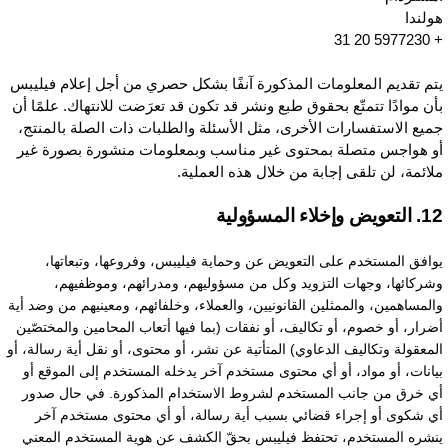
ولندا
+ 5977230
تم تقديم المعلومات المذكورة آنفًا بشكل حصري من أجل إعلام فيليبس
أن موادًا تتمتّع بحقوق طبع ونشر قد تكون قد تعرَضت للانتهاك. علمًا أن
ميع الاستفسارات الأخرى، مثل الأسئلة والطلبات ذات الصلة بالمنتج،
و هواجس متصلة بمحتوى غير مناسب وبمعلومات منشورة بصورة غير
لائمة، لن تلقى إجابة من خلال هذه العملية.
عويض وإخلاء المسؤولية
وافق المستخدم على التعويض عن وحماية فيليبس، وفروعها، وتبعاتها،
شركائها، وجهات التزويد وكل من مسؤوليهم، ومدرائهم، وموظفيهم،
المساهمين، والممثلين القانونيين، والعملاء، وخلفائهم، ومعينيهم من وضد أية
ضرار، أو خصوم، أو تكاليف، أو نفقات (بما فيها أتعاب المحامين والمختصّين
لمعقولة وتكاليف الدعاوي) المتأتية عن نشر، أو محتوى، أو نقل أية رسالة، أو
يانات، أو مواد، أو أي محتوى مستخدم آخر يدخله المستخدم إلى الموقع أو
ي خرق من جانب المستخدم لشروط الاستخدام المذكورة. في حال صدور
ي شكوى أو إجراء قضائي بسبب أية رسالة، أو أي محتوى مستخدم آخر
نشره المستخدم، تحتفظ فيليبس بحقّ الكشف عن هوية المستخدم المعني