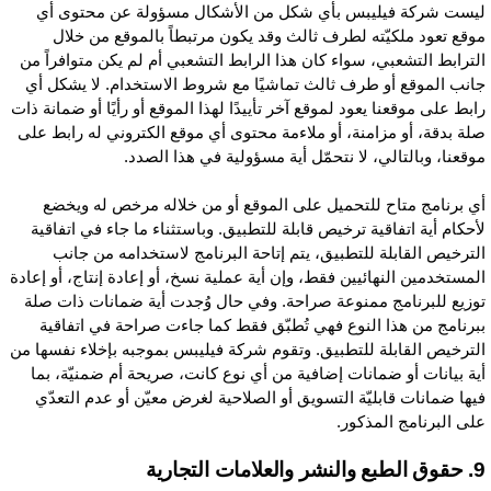
يست شركة فيليبس بأي شكل من الأشكال مسؤولة عن محتوى أي
وقع تعود ملكيّته لطرف ثالث وقد يكون مرتبطاً بالموقع من خلال
لترابط التشعبي، سواء كان هذا الرابط التشعبي أم لم يكن متوافراً من
انب الموقع أو طرف ثالث تماشيًا مع شروط الاستخدام. لا يشكل أي
ابط على موقعنا يعود لموقع آخر تأييدًا لهذا الموقع أو رأيًا أو ضمانة ذات
لة بدقة، أو مزامنة، أو ملاءمة محتوى أي موقع الكتروني له رابط على
وقعنا، وبالتالي، لا نتحمّل أية مسؤولية في هذا الصدد.
ي برنامج متاح للتحميل على الموقع أو من خلاله مرخص له ويخضع
أحكام أية اتفاقية ترخيص قابلة للتطبيق. وباستثناء ما جاء في اتفاقية
لترخيص القابلة للتطبيق، يتم إتاحة البرنامج لاستخدامه من جانب
لمستخدمين النهائيين فقط، وإن أية عملية نسخ، أو إعادة إنتاج، أو إعادة
وزيع للبرنامج ممنوعة صراحة. وفي حال وُجدت أية ضمانات ذات صلة
برنامج من هذا النوع فهي تُطبّق فقط كما جاءت صراحة في اتفاقية
لترخيص القابلة للتطبيق. وتقوم شركة فيليبس بموجبه بإخلاء نفسها من
ية بيانات أو ضمانات إضافية من أي نوع كانت، صريحة أم ضمنيّة، بما
يها ضمانات قابليّة التسويق أو الصلاحية لغرض معيّن أو عدم التعدّي
لى البرنامج المذكور.
شر والعلامات التجارية