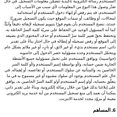
لمستخدم رسالة الكترونية تأكيدية تتضمّن معلومات التسجيل. في حال
عذّر وصول هذا النوع من المعلومات لأي سبب من الأسباب إلى
لمستخدم، قد يتم رفض أو إنهاء دخول المستخدم أو استخدامه
مجالات، أو وظائف، أو سمات الموقع حيث يكون التسجيل ضروريًا.
ندئذ، ننصح المستخدم بأن يقوم فورًا بتيويم تسجيله لإبقائه دقيقاً وآنيّاً.
ما أنه المسؤول الوحيد عن الحفاظ على سريّة كلمة السرّ الخاصّة به.
نحتفظ بحقّ تغيير كلمة سرّ المستخدم أو حذف المحتوى الذي يضيفه
لى الموقع أو رفض تسجيله أو إبطاله في حال اختار بناءً على تقدير
اتي، اسم مستخدم بذيء، أو غير لائق، أو نابٍ، أو غير ملائم بشكل عام.
يتحمّل المستخدم وحده مسؤولية حصر الدخول إلى حاسوبه
حواسيبه). ويوافق المستخدم على تحمل مسؤولية جميع الأنشطة
لجارية ضمن حسابه، و/أو بواسطة إسم المستخدم و/أو كلمة السر
لخاصين به، والمتأتية عن سلوك المستخدم، أو تقاعسه، أو إهماله. في
ال علم المستخدم بوجود أي سلوك مشبوه أو غير مسموح به في ما
تعلّق بحسابه، أو/و إسم المستخدم أو/و كلمة السرّ الخاصين به، يوافق
لى إبلاغنا بذلك فورًا من خلال رسالة إلكترونية. وبناءً على تقدير ذاتي،
مكننا أن نعمد إلى منع تسجيل المستخدم من أية خدمة بريد الكتروني
عينة أو مزوّد محدد لخدمة الانترنت.
مساهم