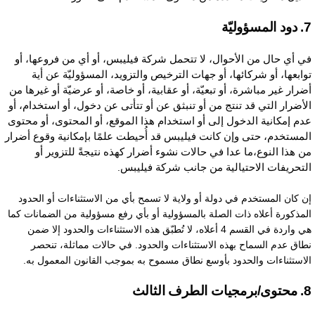
لمسؤوليّة
ي أي حال من الأحوال، لا تتحمل شركة فيليبس، أو أي من فروعها، أو
وابعها، أو شركائها، أو جهات الترخيص والتزويد، المسؤوليّة عن أية
ضرار غير مباشرة، أو تبعيّة، أو عقابية، أو خاصة، أو عرضيّة أو غيرها من
لأضرار التي قد تنتج من أو تنبثق عن أو تتأتى عن دخول، أو استخدام، أو
دم إمكانية الدخول إلى أو استخدام هذا الموقع، أو المحتوى، أو محتوى
لمستخدم، حتى وإن كانت فيليبس قد أُحيطت علمًا بإمكانية وقوع أضرار
ن هذا النوع،ما عدا في حالات نشوء أضرار كهذه نتيجةً للتزوير أو
لتحريفات الاحتيالية من جانب شركة فيليبس
.
ن كان المستخدم في دولة أو ولاية لا تسمح بأي من الاستثناءات أو الحدود
لمذكورة أعلاه ذات الصلة بالمسؤولية أو بأي رفع مسؤولية من الضمانات كما
هي واردة في القسم 4 أعلاه، لا تُطبّق هذه الاستثناءات والحدود إلا ضمن
طاق عدم السماح بهذه الاستثناءات والحدود. في حالات مماثلة، تنحصر
لاستثناءات والحدود بأوسع نطاق مسموح به بموجب القانون المعمول به.
يات الطرف الثالث