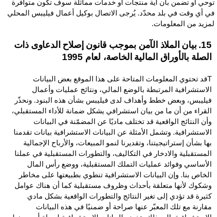
وحي أو تضمن بأن أية منتجات أو خدمات مماثلة سوف تكون متوافرة
ي أي وقت في بلد محدّد. يُرجى الاتصال بوكيل أعمال فيليبس المحلي
مزيد من المعلومات.
15. بيان الملاذ الآمن بموجب قانون إصلاح الدعاوى ذات
الصلة بالأوراق المالية الخاصة، لعام 1995
Tقد تحتوي المعلومات المتاحة على هذا الموقع بعض البيانات
الاستشرافية المرتبطة بالوضع المالي، ونتائج عمليات وأعمال
فيليبس، وبعض خطط وأهداف لدى فيليبس بشأن هذه البنود. ونحذّر
القراء من أن ما من بيان استشرافي يشكل ضمانة للأداء المستقبلي،
وأن النتائج الواقعية قد تختلف ماديًا عن المضمّنة في البيانات
الاستشرافية. وتشمل الأمثلة عن البيانات الاستشرافية بيانات تقدمنا
بها بشأن إستراتيجيتنا، وتقديرنا لنمو المبيعات، والأرباح الإجمالية
المستقبلية والادخار في التكاليف، والتطورات المستقبلية في عملنا
الأساسي وفوائد عمليات التملك المستقبلية، ووضع رأس المال
الخاص بنا. وإن البيانات الاستشرافية تنطوي بطبيعتها على مخاطر
وشكوك لأنها متعلقة بأحداث وظروف مستقبلية كما أن هناك عوامل
كثيرة قد تؤدي إلى تغير النتائج والتطورات الواقعية بشكل مادي
مقارنة مع تلك المعبّر عنها صراحة أو ضمنيًا في هذه البيانات