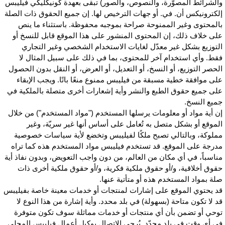
الشرائط المصوّرة، والنصوص، والصور) تبقى بعهدة كونيكليكي فيليبس
لكترونيكس أن. في. أو جهات الترخيص لها. إن جميع الحقوق ذات الصلة
المحتوى وغير الممنوحة صراحة بموجبه محفوظة. باستثناء ما ينص
لى خلاف ذلك، إن المحتوى المنشور على هذا الموقع قابل للنسخ أو
لتوزيع بشكل غير معدّل لغايات الاستخدام الشخصي وغير التجاري
قط. وأي استخدام آخر للمحتوى، بما في ذلك على سبيل المثال لا
لحصر التوزيع، أو النسخ، أو التعديل، أو العرض، أو النقل بدون الحصول
لى موافقة خطية مسبقة من فيليبس ممنوع منعًا باتًا. ويجب الإبقاء
لى جميع حقوق الطبع والنشر وأية إشعارات أخرى متصلة بالملكية في
ميع النسخ.
ن أية مواد أو معلومات يرسلها المستخدم ("مواد المستخدم") من خلال
لموقع أو بشكل متصل به تُعامل على أساس أنها غير سريّة، وغير
ملوكة، وبالتالي تصبح ملكًا لفيليبس وتخضع لأية سياسات خصوصية
درجة على الموقع. قد تستخدم فيليبس مواد المستخدم هذه كما تراه
ناسباً، في أي مكان من العالم، من دون واجب التعويض، وبدون نفاذ أية
قوق أخلاقية، و/أو حقوق ملكية فكرية، و/أو حقوق ملكية أخرى ذات
لة بمواد المستخدم هذه أو متأتية عنها.
د يحتوي الموقع على إشارات لمنتجات أو خدمات معينة خاصة بفيليبس
د لا تكون متاحة (بسهولة) في بلد محدد. وأية إشارة من هذا النوع لا
وحي أو تضمن بأن أي منتجات أو خدمات مماثلة سوف تكون متوفرة
ي أي وقت في بلد محدّد. يُرجى الاتصال بوكيل أعمال فيليبس المحلي