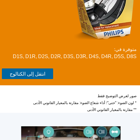
متوفرة في:
D1S, D1R, D2S, D2R, D3S, D3R, D4S, D4R, D5S, D8S
انتقل إلى الكتالوج
صور لغرض التوضيح فقط
* لون الضوء: "حتى"؛ أداء شعاع الضوء: مقارنة بالمعيار القانوني الأدنى
** مقارنة بالمعيار القانوني الأدنى