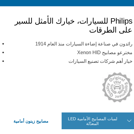
Philips للسيارات، خيارك الأمثل للسير
لى الطرقات
ائدون في صناعة إضاءة السيارات منذ العام 1914
ترعو مصابيح Xenon HID
يار أهم شركات تصنيع السيارات
لمبات المصابيح الأمامية LED
مصابيح زينون أمامية
المعدّلة