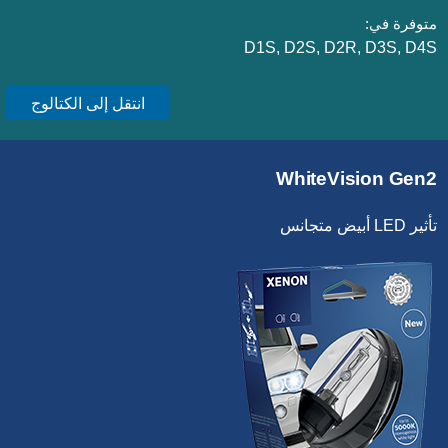
متوفرة في:
D1S, D2S, D2R, D3S, D4S
انتقل إلى الكتالوج
WhiteVision Gen2
تأثير LED أبيض متجانس