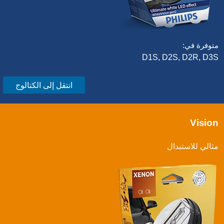
متوفرة في:
D1S, D2S, D2R, D3S
انتقل إلى الكتالوج
Vision
مثالي للاستبدال