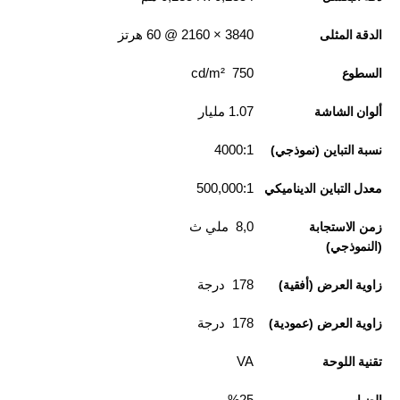
3840‏ × 2160 @ 60 هرتز
الدقة المثلى
750 cd/m²
السطوع
1.07 مليار
ألوان الشاشة
4000:1
نسبة التباين (نموذجي)
500,000:1
معدل التباين الديناميكي
8,0 ملي ث
زمن الاستجابة
(النموذجي)
178 درجة
زاوية العرض (أفقية)
178 درجة
زاوية العرض (عمودية)
VA
تقنية اللوحة
25‏%