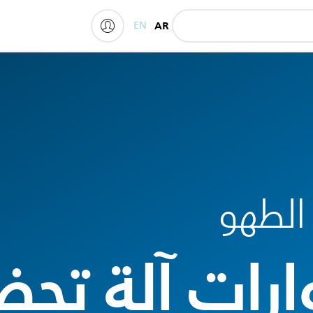
EN
AR
My Philips
الطهو
ات آلة تحض