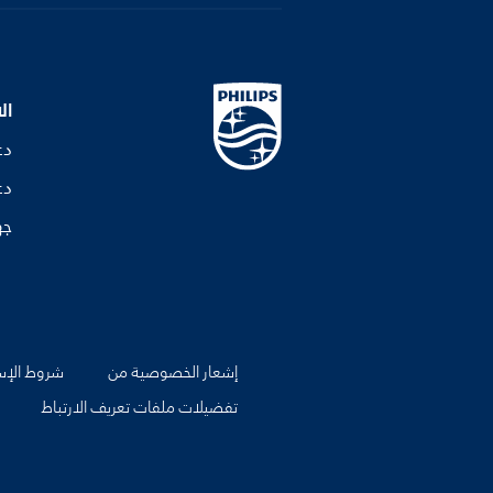
ال
دع
دع
جه
إشعار الخصوصية من
شروط الإس
تفضيلات ملفات تعريف الارتباط