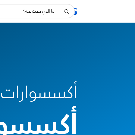
أيقونة
المنتجات
الدعم
دعم
البحث
أكسسوارات ت
أكسسوا