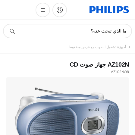
أيقونة
ما الذي تبحث عنه؟
دعم
البحث
أجهزة تشغيل الصوت مع قرص مضغوط
AZ102N جهاز صوت CD
AZ102N/98