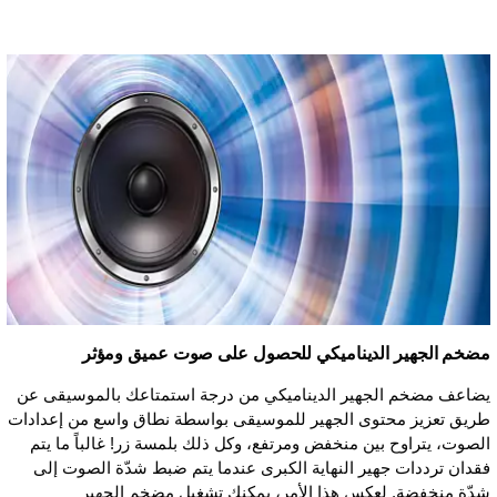
مضخم الجهير الديناميكي للحصول على صوت عميق ومؤثر
يضاعف مضخم الجهير الديناميكي من درجة استمتاعك بالموسيقى عن
طريق تعزيز محتوى الجهير للموسيقى بواسطة نطاق واسع من إعدادات
الصوت، يتراوح بين منخفض ومرتفع، وكل ذلك بلمسة زر! غالباً ما يتم
فقدان ترددات جهير النهاية الكبرى عندما يتم ضبط شدّة الصوت إلى
شدّة منخفضة. لعكس هذا الأمر، يمكنك تشغيل مضخم الجهير