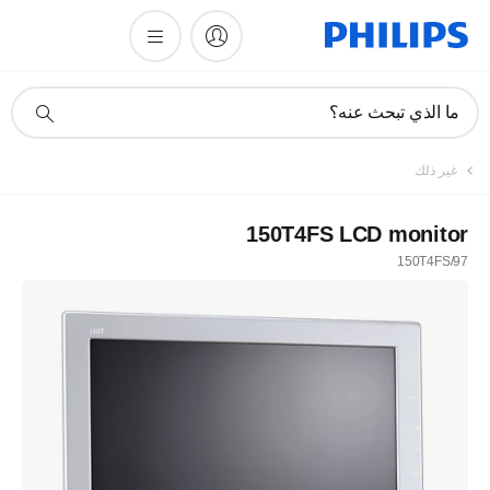
أيقونة
ما الذي تبحث عنه؟
دعم
البحث
غير ذلك
150T4FS LCD monitor
150T4FS/97