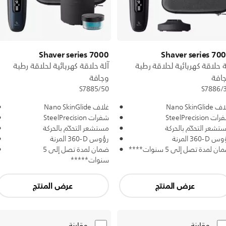
Shaver series 7000
Shaver series 70
ة حلاقة كهربائية لحلاقة رطبة
آلة حلاقة كهربائية لحلاقة رطبة
افة
وجافة
S7885/50
S7886/
Nano SkinGlid
غلاف Nano SkinGlide
 SteelPrecision
شفرات SteelPrecision
تشعر التحكّم بالحركة
مستشعر التحكّم بالحركة
‎360-D‎ المرنة
رؤوس ‎360-D‎ المرنة
ن لمدة تصل إلى 5 سنوات****
ضمان لمدة تصل إلى 5
سنوات*****
عرض المنتج
عرض المنتج
مقارنة
مقارنة