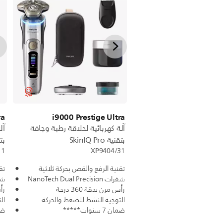
ra
i9000 Prestige Ultra
آلة كهربائية لحلاقة رطبة وجافة
آل
بتقنية SkinIQ Pro
بتقني
11
XP9404/31
تقنية الرفع والقص بحركة ثلاثية
تق
شفرات NanoTech Dual Precision
شفرات n
رأس مرن بدقة 360 درجة
رأس
التوجيه النشط للضغط والحركة
ال
ضمان 7 سنوات*****
ضمان 