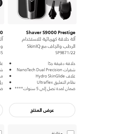
00
Shaver S9000 Prestige
آلة حلاقة كهربائية للاستخدام
آل
الرطب والجاف مع SkinIQ
وج
35
SP9871/22
حلاقة دقيقة جدًا
غلاف e
شفرات NanoTech Dual Precision
شفرات
غلاف Hydro SkinGlide
مس
نظام التعليق Ultraflex
رؤوس 
ضمان لمدة تصل إلى 5 سنوات****
ضما
عرض المنتج
مقارنة