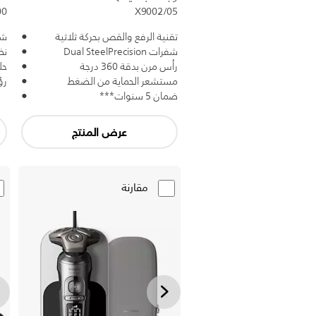
00
X9002/05
تقنية الرفع والقص بحركة ثلاثية
شفرا
شفرات Dual SteelPrecision
نظ
رأس مرن بدقة 360 درجة
حل
مستشعر الحماية من الضغط
رؤ
ضمان 5 سنوات***
عرض المنتج
مقارنة