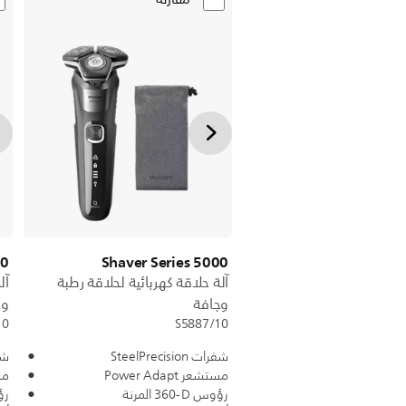
00
Shaver Series 5000
آلة حلاقة كهربائية لحلاقة رطبة
آل
وجافة
وج
10
S5887/10
شفرات SteelPrecision
شفرات
مستشعر Power Adapt
مستش
رؤوس ‎360-D‎ المرنة
رؤوس 