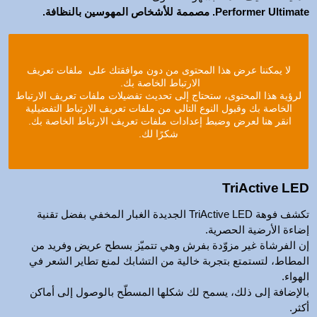
Performer Ultimate. مصممة للأشخاص المهوسين بالنظافة.
لا يمكننا عرض هذا المحتوى من دون موافقتك على ملفات تعريف
الارتباط الخاصة بك.
لرؤية هذا المحتوى، ستحتاج إلى تحديث تفضيلات ملفات تعريف الارتباط
الخاصة بك وقبول النوع التالي من ملفات تعريف الارتباط التفضيلية
انقر هنا لعرض وضبط إعدادات ملفات تعريف الارتباط الخاصة بك.
شكرًا لك.
TriActive LED
تكشف فوهة TriActive LED الجديدة الغبار المخفي بفضل تقنية
إضاءة الأرضية الحصرية.
إن الفرشاة غير مزوّدة بفرش وهي تتميّز بسطح عريض وفريد من
المطاط، لتستمتع بتجربة خالية من التشابك لمنع تطاير الشعر في
الهواء.
بالإضافة إلى ذلك، يسمح لك شكلها المسطّح بالوصول إلى أماكن
أكثر.