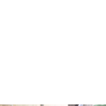
تقنية إضاءة الأرضية
تكشف فوهة TriActive LED عن الغبار المخفي بفضل تقنية إضاءة
الأرضية الحصرية. فالفوهة غير مزوّدة بفرش وتتميّز بسطح عريض
وفريد من المطاط، لتستمتع بتجربة خالية من التشابك لمنع تطاير
الشعر في الهواء. بالإضافة إلى ذلك، يسمح لك شكلها المسطّح
بالوصول إلى أماكن أكثر.