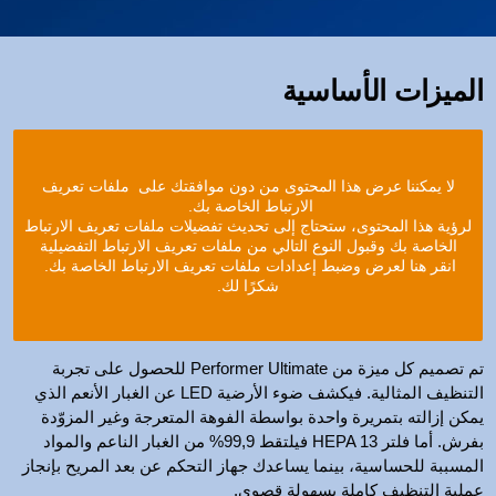
الميزات الأساسية
لا يمكننا عرض هذا المحتوى من دون موافقتك على ملفات تعريف
الارتباط الخاصة بك.
لرؤية هذا المحتوى، ستحتاج إلى تحديث تفضيلات ملفات تعريف الارتباط
الخاصة بك وقبول النوع التالي من ملفات تعريف الارتباط التفضيلية
انقر هنا لعرض وضبط إعدادات ملفات تعريف الارتباط الخاصة بك.
شكرًا لك.
تم تصميم كل ميزة من Performer Ultimate للحصول على تجربة
التنظيف المثالية. فيكشف ضوء الأرضية LED عن الغبار الأنعم الذي
يمكن إزالته بتمريرة واحدة بواسطة الفوهة المتعرجة وغير المزوّدة
بفرش. أما فلتر HEPA 13 فيلتقط 99,9% من الغبار الناعم والمواد
المسببة للحساسية، بينما يساعدك جهاز التحكم عن بعد المريح بإنجاز
عملية التنظيف كاملة بسهولة قصوى.