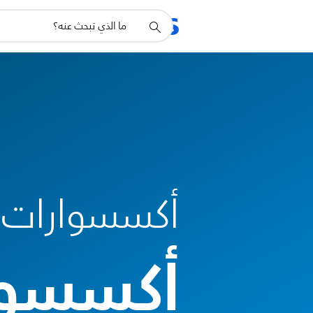
أيقونة
المنتجات
الدعم
دعم
البحث
أكسسوارات ا
أكسسوا