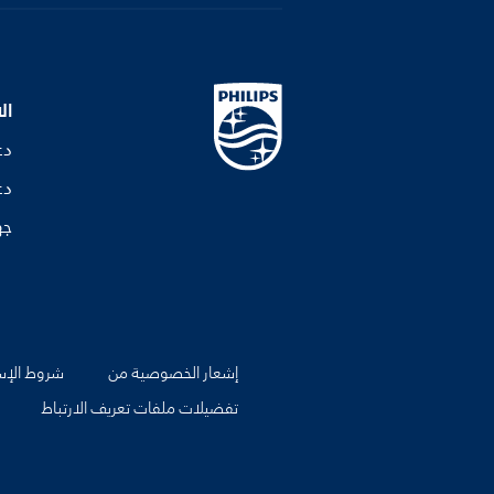
ال
دع
دع
جه
إشعار الخصوصية من
شروط الإس
تفضيلات ملفات تعريف الارتباط