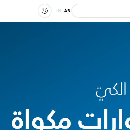
EN
AR
My Philips
لكيّ
رات مكواة