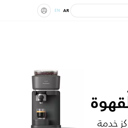
EN
AR
My Philips
قهوة
كز خدمة