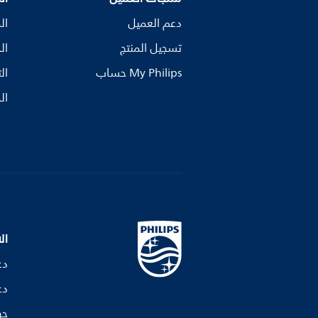
دعم العميل
ال
تسجيل المنتج
ال
My Philips حساب
ال
ال
ال
دع
دع
جه