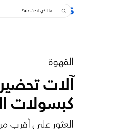
أيقونة
المنتجات
الدعم
دعم
البحث
القهوة
آلات تحضير
كبسولات ال
العثور على أقرب مر