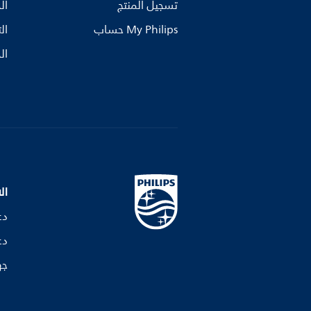
تسجيل المنتج
ال
My Philips حساب
ال
ال
ال
دع
دع
جه