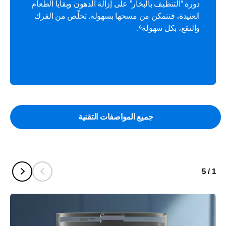
دورة “التنظيف بالبخار” على إزالة الدهون وبقايا الطعام
العنيدة، فتتمكن من مسحها بسهولة. تخلّص من الفرك
والنقع، بكل سهولة⁶.
جميع المواصفات التقنية
5
/
1