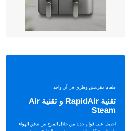
طعام مقرمش وطري في آن واحد
تقنية RapidAir و تقنية Air
Steam
احصل على قوام جديد من خلال المزج بين تدفق الهواء
والبخار بشكل مثالي، مقرمش من الخارج وطري من