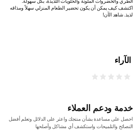
معًا، ستحصل على وجبات كاملة في وقت أقل، أي فعالية أكبر
الطري والخضروات الملونة والحلويات اللذيذة، بكل سهولة.
اكتشف كيف يمكن أن يكون تحضير الطعام المنزلي سهلاً ومذاقه
وتأثير أقل على فاتورة الطاقة ومحافظة أكثر على البيئة.
لذيذ. شاهد الآن!
الآراء
خدمة ودعم العملاء
احصل على مساعدة بشأن منتجك واعثر على الدلائل وتعلم أفضل
النصائح والتلميحات واستكشف أي مشاكل وأصلحها