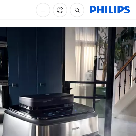
أيقونة
دعم
البحث