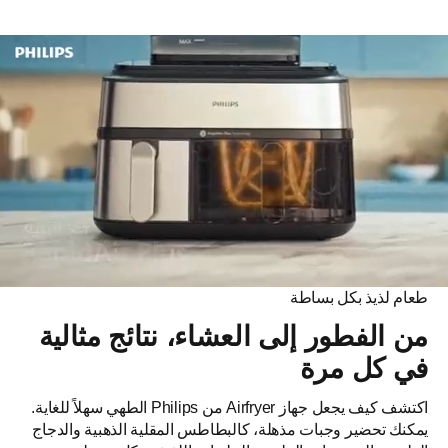
طعام لذيذ بكل بساطة
توفير ما يصل إلى 80% من الطاقة،
من الفطور إلى العشاء، نتائج مثالية
وطهي بشكل أسرع بنسبة 40%⁸
في كل مرة
يمكنك الطهي بشكل أسرع بنسبة تصل إلى 40% وتوفير ما يصل
اكتشف كيف يجعل جهاز Airfryer من Philips الطهي سهلاً للغاية.
إلى 80% من الطاقة مقارنة بالفرن التقليدي. بفضل عمل السلّتين
يمكنك تحضير وجبات مذهلة، كالبطاطس المقلية الذهبية والدجاج