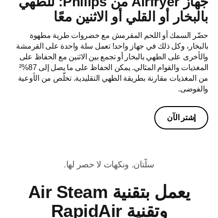
جهاز Airfryer من Philips: للطهي
بالبخار أو القلي أو الاثنين معًا
حضّر السمك أو اللحم المقرمش مع خضروات طرية مطهوة
بالبخار، وكل ذلك في جهاز واحد! تعمل سلة واحدة على القرمشة
والأخرى على الطهي بالبخار أو تجمع بين الاثنين مع الحفاظ على
المغذيات والقوام المثالي. يمكن الحفاظ على ما يصل إلى 87%²
من المغذيات مقارنة بطريقة الطهي التقليدية. تخلّص من الأوعية
والفوضى.
إشتر الآن​
سلّتان. ونكهات لا حصر لها.
يعمل بتقنية Air Steam
وتقنية RapidAir