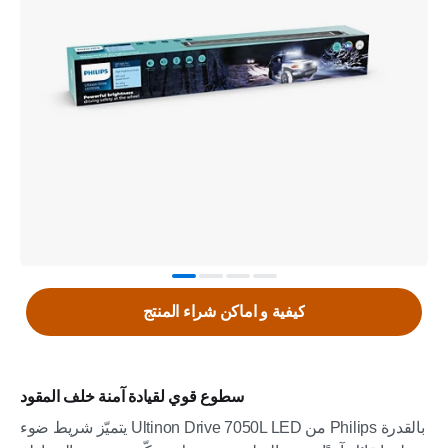
كيفية و اماكن شراء المنتج
سطوع قوي لقيادة آمنة خلف المقود
يتميّز شريط ضوء Ultinon Drive 7050L LED من Philips بالقدرة