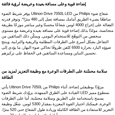
إضاءة قوية وعلى مسافة بعيدة وعريضة لرؤية فائقة
يوفر شريط الضوء Ultinon Drive 7050L LED من Philips شعاع ضوء
ساطعًا يضيء الطريق أمامك بمسافة تصل إلى 480 مترًا*. وتوفر قدرته
الفعالة على إخراج 4000 لومن شعاعًا محسنًا وغير مباشر موزعًا بطريقة
متجانسة، مولدًا بذلك إضاءة قوية على مسافة بعيدة وعريضة مع مستوى
منخفض من التوهّج للاستخدام اليومي. ويمكّن ذلك السائقين من
التفاعل بشكل أسرع على الطرقات المظلمة والريفية والترابية. وينتج
ضوؤه البارد بحرارة 6500 كلفن ظروفًا تحاكي ضوء النهار، ما يؤدي إلى
تحسين التباين ومساعدة السائقين في الحفاظ على تركيزهم.
سلامة محسّنة على الطرقات الوعرة مع وظيفة التعزيز لمزيد من
الطاقة
يأتي Ultinon Drive 7050L من Philips مزوّدًا بوظيفتَي إضاءة. أثناء
القيادة على الطرق الممهدة، يزوّدك شريط الضوء LED بسطوع مميز
يسمح باستخدامه على الطريق وسلامة محسّنة. أما على الطرقات
الوعرة، فيمكنك اختيار القوة المعززة بمقدار 5300 لومن. شغّل وظيفة
التعزيز للاستفادة من الطاقة الكاملة وزيادة طول الشعاع حتى 520 مترًا.