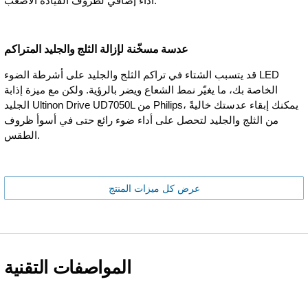
أداء إضافي لظروف القيادة الأصعب.
عدسة مسخّنة لإزالة الثلج والجليد المتراكم
قد يتسبب الشتاء في تراكم الثلج والجليد على أشرطة الضوء LED
الخاصة بك، ما يغيّر نمط الشعاع ويضر بالرؤية. ولكن مع ميزة إذابة
الجليد Ultinon Drive UD7050L من Philips، يمكنك إبقاء عدستك خاليةً
من الثلج والجليد لتحصل على أداء ضوء رائع حتى في أسوأ ظروف
الطقس.
عرض كل ميزات المنتج
المواصفات التقنية