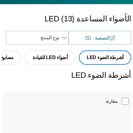
لأضواء المساعدة LED
)
13
(
فرز
التصفية
(1)
حسب
أشرطة الضوء LED
أضواء LED للقيادة
مصابيح الع
شرطة الضوء LED
مقارنة