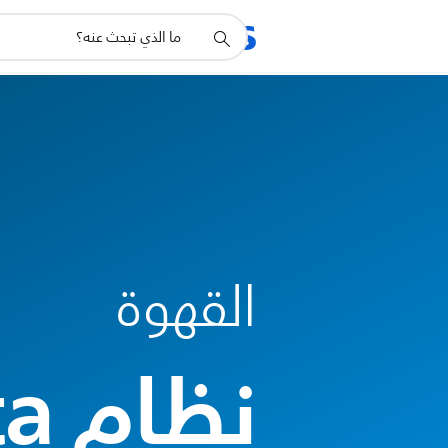
أيقونة
المنتجات
الدعم
دعم
البحث
القهوة
نظام L'Or Barista