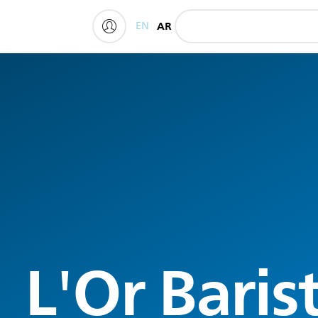
EN
AR
My Philips