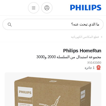
أيقونة
ما الذي تبحث عنه؟
دعم
البحث
قطع المكانس الكهربائية
Philips HomeRun
مجموعة استبدال من السلسلة 2000 و3000
XV1433/00
1 جائزة