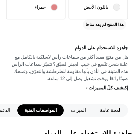
باللون الأبيض
حمراء
هذا المنتج لم يعد متاحا
جاهزة للاستخدام على الدوام
هل من منتج مفيد أكثر من سماعات رأس لاسلكية بالكامل مع
علبة شحن تتّسع في جَيب الجينز الضيّق؟ تتميّز سماعات الرأس
هذه المثبتة في الأذن بأنها مقاومة للطرطشة والتعرّق، وتمنحك
صوتًا رائعًا ووقت تشغيل يصل إلى 12 ساعة.
إكتشف كلّ المميزات
لمحة عامة
الميزات
المواصفات الفنية
الدعم
جاهزة للاستخدام على الدوام