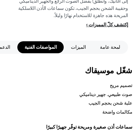
إلى أغانيك، وانطلق! بفضل الصوت الرائع والجهير الديناميكي
وحقيبة الشحن بحجم الجيب، تكون سماعات الأذن اللاسلكية
المريحة هذه جاهزة للاستخدام نهارًا وليلاً.
إكتشف كلّ المميزات
لمحة عامة
الميزات
المواصفات الفنية
الدعم
شغّل موسيقاك
تصميم مريح
صوت طبيعي. جهير ديناميكي
علبة شحن بحجم الجيب
مكالمات واضحة
سماعات أذن صغيرة ومريحة توفّر جهيرًا كبيرًا