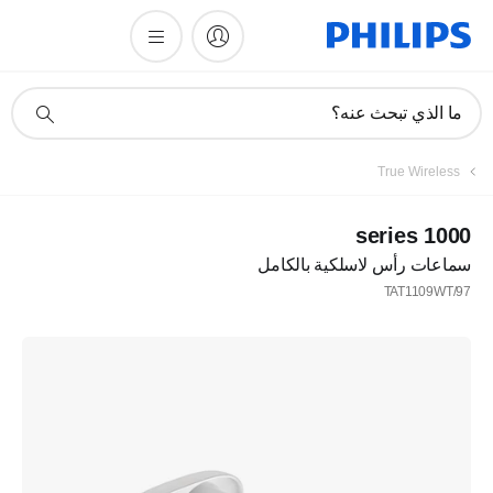
أيقونة
ما الذي تبحث عنه؟
دعم
البحث
True Wireless
1000 series
سماعات رأس لاسلكية بالكامل
TAT1109WT/97