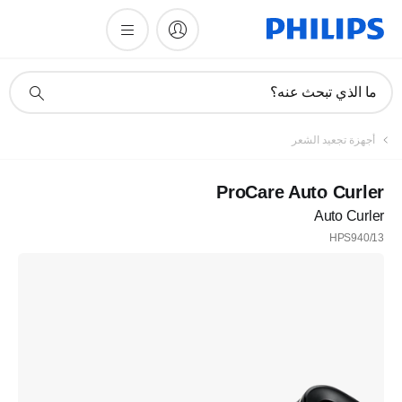
أيقونة
ما الذي تبحث عنه؟
دعم
البحث
أجهزة تجعيد الشعر
ProCare Auto Curler
Auto Curler
HPS940/13