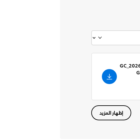
GC_202
G
إظهار المزيد