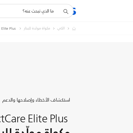
أيقونة
المنتجات
الدعم
دعم
البحث
الكي
مكواة مولدة للبخار
fectCare Elite Plus ‎
استكشاف الأخطاء وإصلاحها والدعم
tCare Elite Plus ‎
مكواة مولّدة للبخ