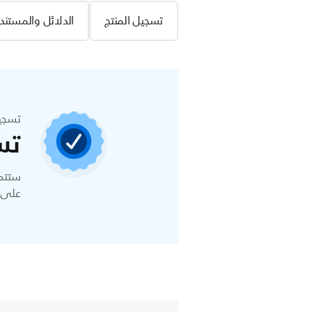
تسجيل المنتج
الدلائل والمستند
تسجي
تس
ستتمك
على ا