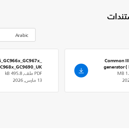
تندات
6_GC966x_GC967x_
Common IIL
C968x_GC9690_UK
generator ( 
Declaration of
PSG)_ROW_[0
PDF ملف, 495.8 kB
Conformity_en_GB
13 مارس, 2026