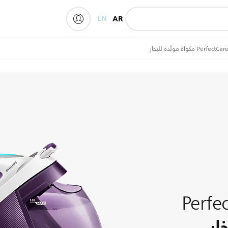
EN
AR
My Philips
Per مكواة مولّدة للبخار
Perfec
ار