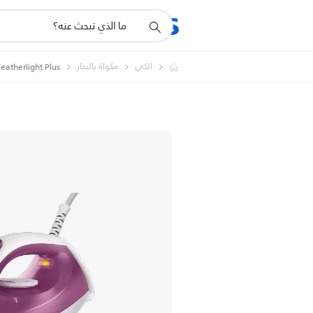
أيقونة
المنتجات
الدعم
دعم
البحث
الكي
مكواة بالبخار
Featherlight Plus مكواة بخارية مع قاعدة غير لاص