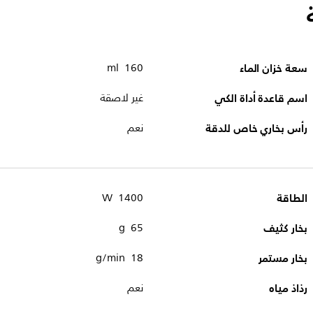
سعة خزان الماء
160 ml
اسم قاعدة أداة الكي
غير لاصقة
رأس بخاري خاص للدقة
نعم
الطاقة
1400 W
بخار كثيف
65 g
بخار مستمر
18 g/min
رذاذ مياه
نعم