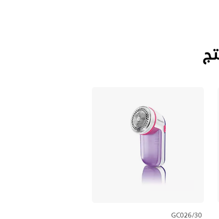
تج
GC026/30