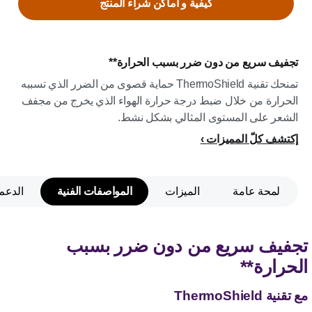
كيفية و اماكن شراء المنتج
تجفيف سريع من دون ضرر بسبب الحرارة**
تمنحك تقنية ThermoShield حماية قصوى من الضرر الذي تسببه
الحرارة من خلال ضبط درجة حرارة الهواء الذي يخرج من مجفف
الشعر على المستوى المثالي بشكل نشط.
إكتشف كلّ المميزات
لمحة عامة
الميزات
المواصفات الفنية
الدعم
تجفيف سريع من دون ضرر بسبب
الحرارة**
مع تقنية ThermoShield