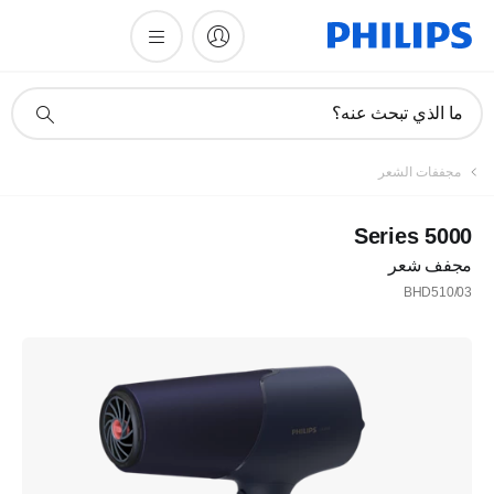
أيقونة
ما الذي تبحث عنه؟
دعم
البحث
مجففات الشعر
5000 Series
مجفف شعر
BHD510/03