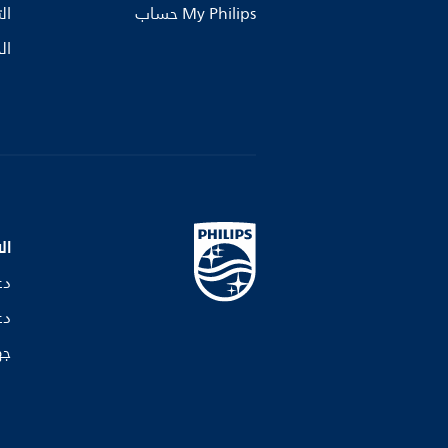
My Philips حساب
ال
ال
ال
دع
دع
جه