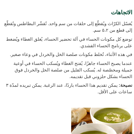
لاتجاهات
ُغسّل الكرّاث ويُقطّع إلى حلقات من سم واحد. تُقشّر البطاطس وتُقطّع
لى قطع من ٥،۲ سم.
وضع كل مكونات الحساء في آلة تحضير الحساء، يُغلق الغطاء ويُضغط
لى برنامج الحساء القشدي.
ي هذه الأثناء، تُخلط مكونات صلصة الخل والخردل في وعاء صغير.
ندما يصبح الحساء جاهزًا، يُفتح الغطاء ويُسكب الحساء في أوعية
ميلة ومخصّصة له. يُسكب القليل من صلصة الخل والخردل فوق
لحساء بشكل حلزوني قبل تقديمه.
صيحة:
يمكن تقديم هذا الحساء باردًا، عند الرغبة. يمكن تبريده لمدّة ٣
اعات على الأقل.