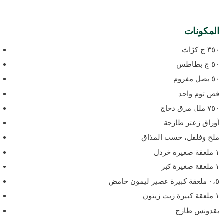
لمكونات
٣ ج كرّاث
ج بطاطس
بصل مفروم
ص ثوم واحد
 ملل مرق دجاج
وراق زعتر طازجة
لح وفلفل، حسب المذاق
غيرة خردل
غيرة كبر
عصير ليمون حامض
ة زيت زيتون
قدونس طازج