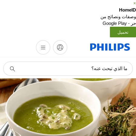
Home
فات ونصائح من
Google Pla
تحميل
أيقونة
ما الذي تبحث عنه؟
دعم
البحث