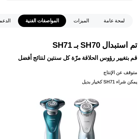
لمحة عامة
الميزات
المواصفات الفنية
الدعم
تم استبدال SH70 بـ SH71
قم بتغيير رؤوس الحلاقة مرّة كل سنتين لنتائج أفضل
متوقف عن الإنتاج
يمكن شراء SH71 كخيار بديل