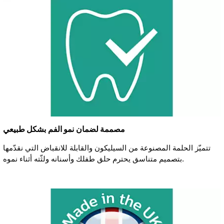
مصممة لضمان نمو الفم بشكل طبيعي
تتميّز الحلمة المصنوعة من السيليكون والقابلة للانقباض التي نقدّمها
بتصميم متناسق يحترم حلق طفلك وأسنانه ولثّته أثناء نموه.