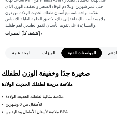
تساعد لهّاية Mini من Philips Avent على تهدئة الأطفال الصغار
حتى عمر شهرَين. ويتلاءم الوقاء الصغير والخفيف الوزن الذي
نقدّمه براحة تامة مع أسنان طفلك الحديث الولادة من دون
ملامسة أنفه. بالإضافة إلى ذلك، لا تعيق الحلمة القابلة للانقباض
والمساعِدة على تقويم الأسنان النمو الطبيعي لفم طفلك.
إكتشف كلّ المميزات
لدعم
المواصفات الفنية
الميزات
لمحة عامة
صغيرة جدًا وخفيفة الوزن لطفلك
ملاءمة مريحة لطفلك الحديث الولادة
ملاءمة مثالية لطفلك الحديث الولادة
للأطفال بين 0 وشهرين
ملائمة لأسنان الأطفال وخالية من BPA