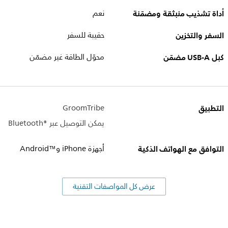
أداة تشذيب منبثقة ومضمّنة
نعم
السفر والتخزين
حقيبة للسفر
كبل USB-A مضمّن
محوّل الطاقة غير مضمّن
التطبيق
GroomTribe
يمكن التوصيل عبر Bluetooth®‎
التوافق مع الهواتف الذكية
أجهزة iPhone وAndroid™‎
عرض كل المواصفات التقنية