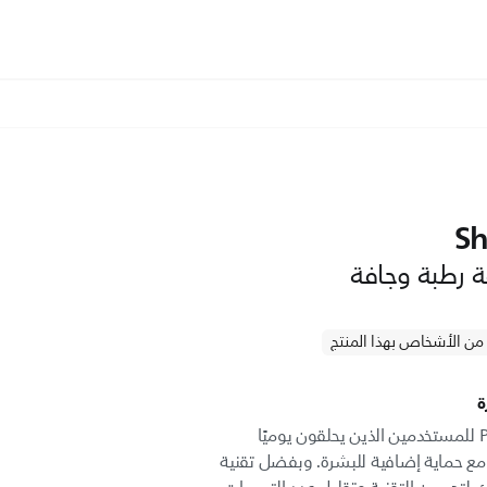
Sh
قة رطبة وجافة
ة
صُممت السلسلة 7000 من Philips للمستخدمين الذين يحلقون يوميًا
ع حماية إضافية للبشرة. وبفضل تقنية