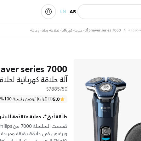
EN
AR
My Philips
لمجموعة
Shaver series 7000 آلة حلاقة كهربائية لحلاقة رطبة وجافة
aver series 7000
آلة حلاقة كهربائية لحلا
S7885/50
5.0
(1الآراء)
| توصي نسبة 100% من الأشخاص بهذا المنتج
حلاقة أدق*، حماية متقدّمة للبشر
ويرغبون في حلاقة دقيقة ومريحة م