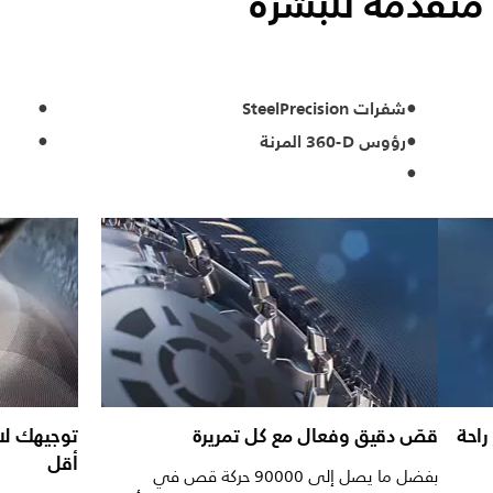
متقدّمة للبشرة
شفرات SteelPrecision
رؤوس ‎360-D‎ المرنة
راحة
قصّ دقيق وفعال مع كل تمريرة
توجيهك لات
أقل
بفضل ما يصل إلى 90000 حركة قص في