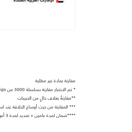
الإمارات العربية المتحدة
مقارنة بمادة غير مطلية
* تم الاختبار مقارنة بسلسلة 3000 من Philips.
**مقارنةً بغلاف خالٍ من الحبيبات
*** المقارنة من حيث أوساخ الحلاقة عند ا
****ضمان لمدة عامين + تمديد لمدة 3 أعوام عند التسجيل على موقع Philips.com خلال 90 يومًا من تاريخ الشراء.