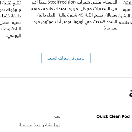
الدقيقة، تقصّ شفرات SteelPrecision عددًا أكبر
لاقة
تتتبّع تقنية
من الشعيرات مع كل تمريرة لتمنحك حلاقة دقيقة
 250000 حبيبة تقنية
وتوجّهك نحو 
وفعالة. تضمّ الآلة 45 شفرة عالية الأداء ذاتية
البشرة
حلاقة فقط، 
الشحذ صُنعت في أوروبا لتوفير أداء موثوق مرة
بة حلاقة
تقنية أفضل 
بعد مرة.
الراحة ويمنح
اليومي.
عرض كل ميزات المنتج
Quick Clean Pod
نعم
خرطوشة واحدة مضمّنة