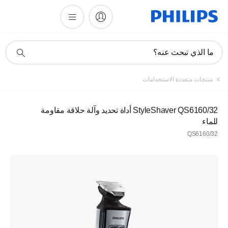
أيقونة
ما الذي تبحث عنه؟
دعم
البحث
منتجات متعددة الاستخدامات
StyleShaver QS6160/32 أداة تحديد وآلة حلاقة مقاومة
للماء
QS6160/32