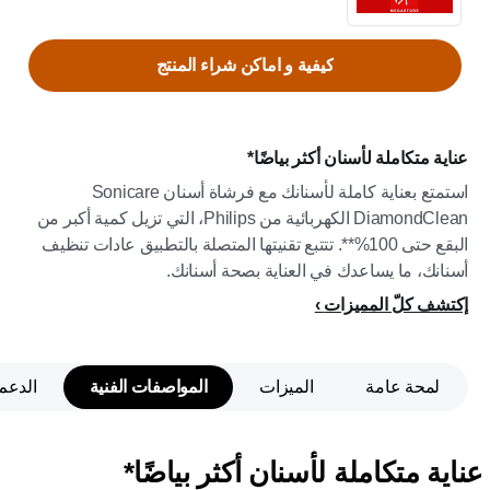
كيفية و اماكن شراء المنتج
عناية متكاملة لأسنان أكثر بياضًا*
استمتع بعناية كاملة لأسنانك مع فرشاة أسنان Sonicare
DiamondClean الكهربائية من Philips، التي تزيل كمية أكبر من
البقع حتى 100%**. تتتبع تقنيتها المتصلة بالتطبيق عادات تنظيف
أسنانك، ما يساعدك في العناية بصحة أسنانك.
إكتشف كلّ المميزات
لمحة عامة
الميزات
المواصفات الفنية
الدعم
عناية متكاملة لأسنان أكثر بياضًا*