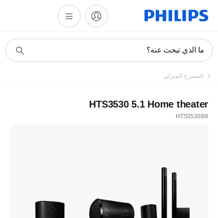
أيقونة
ما الذي تبحث عنه؟
دعم
البحث
المسرح المنزلي
HTS3530 5.1 Home theater
HTS3530/98